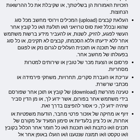
הזכויות האמורות הן בשליטתך, או שקיבלת את כל ההרשאות
הנחוצות.
העלאת קבצים (upload) המכילים וירוסי מחשב מכל סוג
שהוא ובכלל זאת סוס טרויאני ו/או תולעת ו/או כל קובץ אחר
העשוי לפגוע, להזיק, לשנות, או להעביר מידע ברשות משתמש
אחר ללא ידיעתו וללא הסכמתו, קבצים לא תקינים, או כל סוג
דומה של תוכנה או תוכנית העלולים לגרום נזק או לפגום
בפעולתו של מחשב אחר.
פרסום או הצעת מכר של טובין או שירותים למטרות
מסחריות.
עריכת או העברת סקרים, תחרויות, משחקי פירמידה או
מכתבי שרשרת.
טעינה מהרשת (download) של קובץ או תוכן אחר שפורסם
בידי משתמש אחר בפורום, אשר ידוע לך, או מן הדין סביר
שיהיה ידוע לך, כי אסור להפיצם בדרך זאת.
זיוף או מחיקה של אזכור פרטי מחבר, הודעות משפטיות או
אחרות, או כל ציון בלעדיות או סימון המעיד על מקורם של
תכנים ו/או כתבות ו/או תוכנות ו/או כל חומר אחר הכלול בקובץ
ו/או טקסט ו/או תמונה שנטענו ו/או הועלו באופן אחר אל