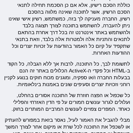
כוללת הסכם רישיון, אלא אם כן הסכמת תחילה לתנאי
הסכם הרשיון. אשר לתוכנה שאינה מלווה בהסכם
רשיון, החברה מעניקה לך בזה, כמשתמש, רשיון אישי שאינו
ניתן להעברה, להשתמש בתוכנה לצורך תצוגה בלבד
ולהשתמש באתר אינטרנט זה בכל דרך אחרת בהתאם
לתנאים והתניות אלה ולמטרות אלה בלבד, וזאת בתנאי
שתקפיד על קיום כל האמור בהודעות על זכויות יוצרים וכל
ההודעות האחרות.
לתשומת לבך, כל התוכנה, לרבות אך ללא הגבלה, כל הקוד
ב-HTML וכל פקדי ה-ActiveX הכלולים באתר זה הנם
בבעלות החברה ו/או ספקיה, ומוגנים מכוח חוקים בנוגע לקניין
רוחני וזכויות יוצרים וסעיפים שונים באמנות בינלאומיות.
כל שכפול או הפצה חוזרת של התוכנה אסורים בהחלט,
ועלולים לגרור עונשים חמורים על פי הדין האזרחי והפלילי
כאחד. המפרים צפויים לעונשים המרביים המותרים בחוק.
מבלי להגביל את האמור לעיל, נאסר בזאת במפורש להעתיק
או לשכפל את התוכנה לכל שרת או מיקום אחר לצורך המשך