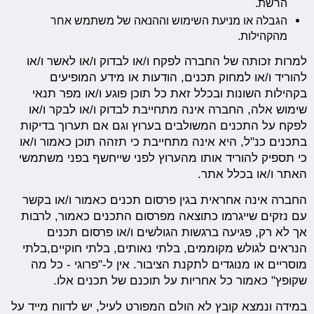
הרשת.
הגבלה או מניעת השימוש וההנאה של משתמש אחר
מהקהילות.
למרות זכותה של החברה לפקח ו/או לבדוק ו/או לאשר ו/או
להוריד ו/או למחוק תכנים, הודעות או מידע המופיעים
בקהילות השונות ובכלל זאת כל תוכן פוגע ו/או מפר תנאי
שימוש אלה, החברה אינה מתחייבת לבדוק ו/או לבקר ו/או
לפקח על התכנים המשולבים בערוץ וגם אם תערוך בדיקות
בתכנים כנ"ל, היא אינה מתחייבת כי תזהה תוכן כאמור ו/או
כי תספיק להוריד אותו מהערוץ לפני שייחשף בפני משתמשי
האתר ו/או בכלל אתר.
החברה אינה אחראית בגין פרסום תכנים כאמור ו/או בקשר
עם נזקים שייגרמו כתוצאה מפרסום התכנים כאמור, לרבות
אך לא רק, פגיעה ברגשות הגולשים ו/או פרסום תכנים
הנראים לגולש מקוממים, בלתי נאותים, בלתי חוקיים,בלתי
מוסריים או מנוגדים לתקנת הציבור. אין ל-"פרוגי - כל מה
שקופץ" כאמור כל אחריות על תוכנם של תכנים אלו.
במידה ונמצא קובץ לא הולם המפורט לעיל, יש לדווח מייד על