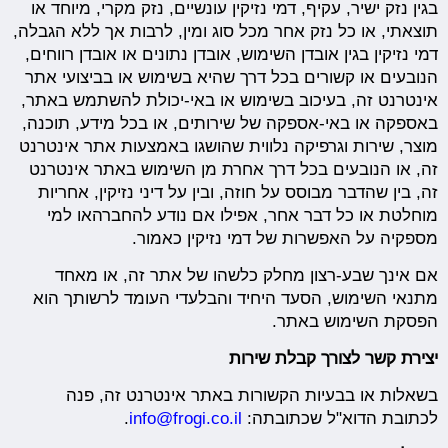
בגין נזק ישיר, עקיף, דמי נזיקין עונשיים, נזק מקרי, מיוחד או
תוצאתי, או כל נזק אחר מכל סוג ומין, לרבות אך ללא הגבלה,
דמי נזיקין בגין אובדן השימוש, אובדן נתונים או אובדן רווחים,
הנובעים או קשורים בכל דרך שהיא בשימוש או בביצועי אתר
אינטרנט זה, בעיכוב בשימוש או באי-יכולת להשתמש באתר,
באספקה או באי-אספקה של שירותים, או בכל מידע, תוכנה,
מוצר, שירות וגרפיקה נלווית שהושגו באמצעות אתר אינטרנט
זה, או הנובעים בכל דרך אחרת מן השימוש באתר אינטרנט
זה, בין שהדבר מבוסס על חוזה, ובין על דיני נזיקין, אחריות
מוחלטת או כל דבר אחר, אפילו אם נודע להחברהאו למי
מספקיה על האפשרות של דמי נזיקין כאמור.
אם אינך שבע-רצון מחלק כלשהו של אתר זה, או מאחד
מתנאי השימוש, הסעד היחיד והבלעדי העומד לרשותך הוא
הפסקת השימוש באתר.
יצירת קשר לצורך קבלת שירות
בשאלות או בבעיות הקשורות באתר אינטרנט זה, פנה
לכתובת הדוא"ל שכתובתה:
info@frogi.co.il
.