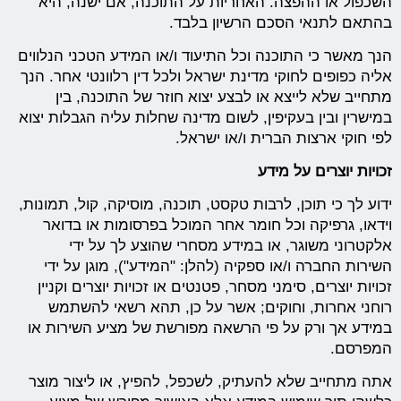
השכפול או ההפצה. האחריות על התוכנה, אם ישנה, היא
בהתאם לתנאי הסכם הרשיון בלבד.
הנך מאשר כי התוכנה וכל התיעוד ו/או המידע הטכני הנלווים
אליה כפופים לחוקי מדינת ישראל ולכל דין רלוונטי אחר. הנך
מתחייב שלא לייצא או לבצע יצוא חוזר של התוכנה, בין
במישרין ובין בעקיפין, לשום מדינה שחלות עליה הגבלות יצוא
לפי חוקי ארצות הברית ו/או ישראל.
זכויות יוצרים על מידע
ידוע לך כי תוכן, לרבות טקסט, תוכנה, מוסיקה, קול, תמונות,
וידאו, גרפיקה וכל חומר אחר המוכל בפרסומות או בדואר
אלקטרוני משוגר, או במידע מסחרי שהוצע לך על ידי
השירות החברה ו/או ספקיה (להלן: "המידע"), מוגן על ידי
זכויות יוצרים, סימני מסחר, פטנטים או זכויות יוצרים וקניין
רוחני אחרות, וחוקים; אשר על כן, תהא רשאי להשתמש
במידע אך ורק על פי הרשאה מפורשת של מציע השירות או
המפרסם.
אתה מתחייב שלא להעתיק, לשכפל, להפיץ, או ליצור מוצר