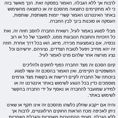
לרבות אך ללא הגבלה, האמור בפסקה זאת. הנך מאשר בזה
כי לא מתקיימים כתוצאה מהסכם זה או כתוצאה מהשימוש
באתר האינטרנט האמור קשרי יזמות משותפת, שותפות,
העסקה או סוכנות בינך לבין החברה.
מבלי לפגוע באמור לעיל, רשאית החברה להסב חוזה זה, ואת
כל הזכויות והחובות הנובעות ממנו, למועבר של כל או רוב
נכסיה, אם באמצעות מכירה, מיזוג, ו/או בכל דרך אחרת. חוזה
זה יהא מחייב ויפעל לטובת הצדדים, נציגיהם, יורשיהם וכל
נציג מורשה אחר שלהם פרט לאמור לעיל.
קיום הסכם זה מצד החברה כפוף לחוקים ולהליכים
המשפטיים הקיימים, ואין האמור בהסכם זה עשוי לפגוע
בזכותה של החברה לקיים דרישות או בקשות מצד גורמים
מוסמכים כדין בכל הנוגע לשימוש באתר אינטרנט זה או
למידע שמועבר להחברה או נאסף על ידי החברה בהקשר
לשימוש באתר.
והיה אם ייקבע שחלק כלשהו מהסכם זה אינו תקף או שאינו
ניתן לאכיפה מכח הוראות החוקים הרלוונטיים, לרבות אך
ללא הגבלה, סעיפי ההתנערות מאחריות והגבלת האחריות