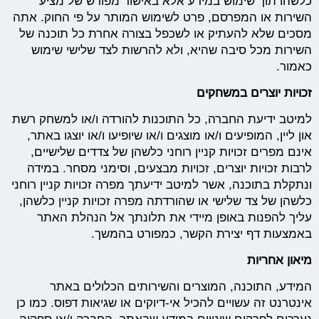
כלשהו תוך שימוש במידע אלא באישור מפורש של מציע
השירות או המפרסם, פרט לשימוש המותר על פי החוק. אתה
מסכים שלא להעתיק או לשכפל בצורה אחרת כל תוכנה של
השירות מכל סיבה שהיא, ולא להרשות לצד שלישי שימוש
כאמור.
זכויות יוצרים במשחקים
למיטב ידיעת החברה, כל התוכנות להורדה ו/או למשחק רשת
און ליין, המופיעים ו/או מוצגים ו/או שיופיעו ו/או יוצגו באתר,
אינם מפרים זכויות קניין רוחני כלשהן של צדדים שלישיים,
לרבות זכויות יוצרים, זכויות מבצעים, וסימני מסחר. במידה
ונתקלת בתוכנה, אשר למיטב ידיעתך מפרה זכויות קניין רוחני
כלשהן של צד שלישי או שהורדתה מפרה זכויות קניין כלשהן,
עליך להפנות באופן מיידי את תלונתך אל הנהלת האתר
באמצעות דף יצירת הקשר, כמפורט בהמשך.
מיאון אחריות
המידע, התוכנה, המוצרים והשירותים הכלולים באתר
אינטרנט זה עשויים להכיל אי-דיוקים או שגיאות דפוס. כמו כן