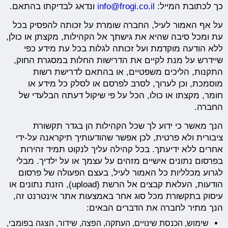
כך לכתובת המייל:
info@frogi.co.il
ונדאג לבדיקתו בהתאם.
על אף האמור לעיל, החברה שומרת על זכותה להפסיק בכל
עת ומכל סיבה שהיא את גישתך אל הקהילות, מקצתן או כולן,
ללא הודעה מוקדמת ועל זכותה לגלות בכל עת מידע כפי
שיידרש על מנת לקיים את הדרישות החלות במסגרת החוק,
התקנות, הליכים משפטיים, או בהתאם לדרישת רשות
מוסמכת, וכן לערוך, לסרב לפרסם או לסלק כל מידע או
חומר, מקצתו או כולו, הכל על פי שיקול דעתה הבלעדי של
החברה.
הנך מאשר כי ידוע לך שכל הקהילות הן בגדר תקשורת
ציבורית ולא פרטית, לכן אפשר שהודעותיך תיקראנה על-ידי
אחרים ללא ידיעתך. בכל קהילה עליך לנקוט תמיד זהירות
בפרסום נתונים אישיים מזהים על עצמך או על ילדיך. מבלי
לגרוע מכלליות כל האמור לעיל, בעצם הפעולה של פרסום
הודעות, העלאת קבצים אל הרשת (upload), הזנת נתונים או
עיסוק בתקשורת מכל סוג אחר באמצעות אתר אינטרנט זה,
הנך מתיר לחברה את הדברים הבאים:
שימוש, הכנסת שינויים, העתקה, הפצה, שידור, הצגה בפומבי,