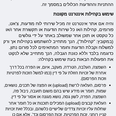
ההתניות וההודעות הכלולים במסמך זה.
שימוש בקהילות אינטרנט מקוונות
והיה אם אתר אינטרנט זה מכיל שירותי לוח מודעות, צ'אט,
פורומים, קהילות ו/או כל שירות הודעות או תקשורת אחר ו/או
כל טקסט או תוכן אחר שמשולב באתר על ידי גולשים
(במקובץ: "קהילות"), הנך מתחייב להשתמש בקהילות אך ורק
למשלוח וקבלת הודעות וחומר המתאימים לכל פורום נתון.
כדוגמה בלבד וללא כוונת הגבלה, הנך מתחייב שלא לנקוט
את הפעולות הבאות בעת שימוש בקהילה:
השמצה, העלבה, הטרדה, מעקב, איום, או הפרה בכל דרך
אחרת של זכויות הזולת על פי דין (כמו למשל הזכות לפרטיות
וזכות הפרסום).
פרסום, העלאה לרשת (upload) או הפצה של תכנים, נושאים,
שמות, חומר או מידע שיש בהם משום תועבה, ניבול פה,
השמצה, הפרה, לשון גסה, נושא מגונה או אסור על פי דין.
העלאת קבצים (upload) המכילים תוכנות או כל חומר אחר
שחלות עליו זכויות צדדים שלישיים כלשהם, ובכלל זאת זכויות
קניין רוחני, זכות הפרטיות, זכות הפרסום וכד', אלא אם כן