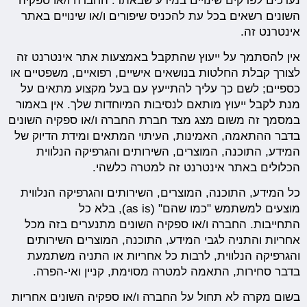
נערכים לפרקים שינויים במידע שבאתר. החברה ו/או ספקיה
השונים רשאים בכל עת להכניס שיפורים ו/או שינויים באתר
אינטרנט זה.
אין להסתמך על ייעוץ שהתקבל באמצעות אתר אינטרנט זה
לצורך קבלת החלטות בנושאים אישיים, רפואיים, משפטיים או
כספיים; לשם כך עליך להתייעץ עם בעל מקצוע מתאים על
מנת לקבל ייעוץ מותאם לנסיבות המיוחדות שלך. אין באמור
במסמך זה משום מצג מצד חברת החברה ו/או ספקיה השונים
בדבר ההתאמה, האמינות, העיתוי המתאים ומידת הדיוק של
המידע, התוכנה, המוצרים, השירותים והגרפיקה הנלווית
הכלולים באתר אינטרנט זה למטרה כלשהי.
כל המידע, התוכנה, המוצרים, השירותים והגרפיקה הנלווית
מוצעים למשתמש "כמו שהם" (as is), בלא כל
התחייבות. החברה ו/או ספקיה השונים מתנערים בזה מכל
אחריות והתניה לגבי המידע, התוכנה, המוצרים השירותים
והגרפיקה הנלווית, לרבות כל אחריות או התניה משתמעת
בדבר סחירות, התאמה למטרה מסוימת, קניין ואי-הפרה.
בשום מקרה לא תחול על החברה ו/או ספקיה השונים אחריות