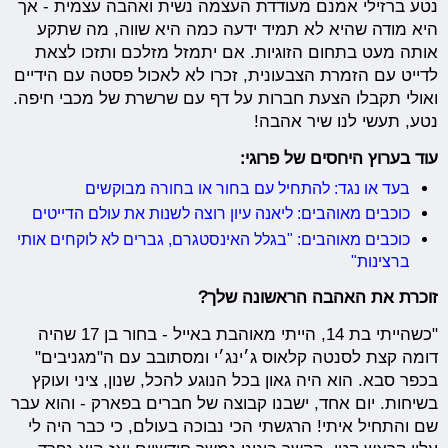
נטע ברזילי אמנם מעודדת העצמה נשית ואהבה עצמית - אך
היא מודה שהיא לא תמיד ידעה כמה היא שווה, מה שתקע
אותה מעט בתחום הזוגיות. אם יתמזל מזלכם ותזכו לצאת
לדייט עם הזמרת הצבעונית, זכרו לא לאכול פסטה עם הידיים
ואולי תקבלו הצעת חברות על דף עם שרשרת של מכבי חיפה.
נטע, תעשי לנו שיר אהבה!
עוד בערוץ היחסים של פרוגי:
בעד או נגד: להתחיל עם בחור או בחורה מבוקשים
כוכבים מאוהבים: ליאנה עיון רוצה לשנות את עולם הדייטים
כוכבים מאוהבים: "בגלל האינסטגרם, גברים לא לוקחים אותי
ברצינות"
זוכרת את האהבה הראשונה שלך?
"כשהייתי בת 14, הייתי מאוהבת באייל - בחור בן 17 שהיה
דומה קצת לסנטה קלאוס ג׳ינג׳י ומסתובב עם ה"מגניבים"
בכפר סבא. הוא היה גאון בכל הנוגע להכל, שנון, ציני ועוקץ
בשיחות. יום אחד, ישבנו קבוצה של חברים בפארק - והוא עבר
שם והתחיל איתי! הרגשתי הכי נבוכה בעולם, כי כבר היה לי