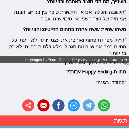
בעינייך, מה הכי חשוב באהבה ובזוגיות?
"הקשבה והכלה. אם אין תקשורת טובה בין בני זוג והבנה
אמיתית של הצד השני, אין סיכוי שזה יעבוד."
משהו שהיית עושה אחרת בתחום הדייטינג והזוגיות?
"הייתי מפחדת פחות ואוהבת את עצמי יותר. לא ידעתי כל
החיים כמה אני שווה וזה סגר לי מלא דלתות בחיים, לא רק
בזוגיות."
אנחנו אוהבים אותך, כפרה עלייך! © gettyimges.IL/Pedro Gomes
מהו ה-Happy Ending עבורך?
"להזדקן בגינה".
תגיות