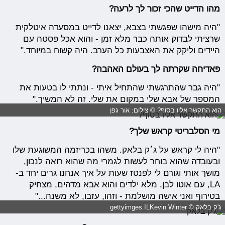
מהו הדייט שהכי זכור לך לרעה?
"היה מישהו שפגשתי בצבא, יצאנו לדייט במסעדה איטלקית
שרציתי לבדוק אותה כבר מלא זמן - והוא אכל פסטה עם
היידים וליקק את האצבעות כל הערב. היה קשוח במיוחד."
פאדיחה שקרתה לך בעולם האהבה?
"היה גבר שהתרגשתי שהתחיל איתי - ונתתי לו בטעות את
המספר של אבא שלי במקום את שלי. זה לא המשיך."
הוא התקשר אליו בסוף? © צילום: אור גפן
מי הסלבריטי קראש שלך?
"היה לי קראש על ג׳ק בלאק. משהו בכריזמה המשוגעת שלו
ובעובדה שהוא בוחר לעשות לגמרי מה שהוא רואה לנכון,
מושך אותי וגורם לי לפנטז שעות על איך אנחנו גרים יחד ב-
LA, עם אוטו לבן, מלא ילדים והוא אבא מדהים, מצחיק
בטירוף ואני אישה מושלמת - וזהו, עזבו, לא משנה..."
ג'ק בלאק © gettyimges.ILKevin Winter