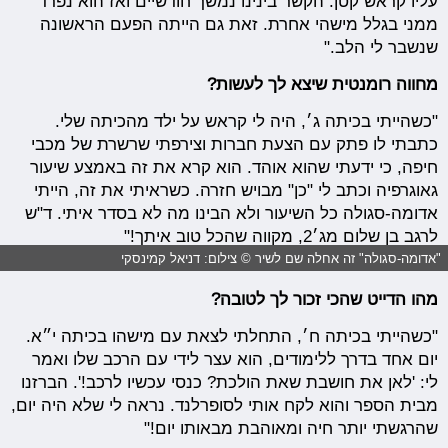
עליו קראש קטן. הקשר בינינו נמשך חודשיים ואז הוא נפרד
ממני בגלל מישהי אחרת. זאת גם הייתה הפעם הראשונה
שנשבר לי הלב."
מחווה רומנטית שיצא לך לעשות?
"כשהייתי בכיתה ג׳, היה לי קראש על ילד מהכיתה שלי.
כתבתי לו פתק עם הצעת חברות וצירפתי שרשרת של מכבי
חיפה, כי ידעתי שהוא אוהד. הוא קרא את זה באמצע שיעור
גאוגרפיה וכתב לי "כן" מבויש חזרה. כשראיתי את זה, הייתי
אדומה-סגולה כל השיעור ולא הבינו מה לא בסדר איתי. ד"ש
לרגב בן שלום מג׳2, מקווה שהכל טוב איתך!"
"אדומה-סגולה" זה אחלה שם לשיר © צילום: דניאל קמינסקי
מהו הדייט שהכי זכור לך לטובה?
"כשהייתי בכיתה ח׳, התחלתי לצאת עם מישהו בכיתה י״א.
יום אחד בדרך ללימודים, הוא עצר לידי עם הרכב שלו ואמר
לי: 'לאן את חושבת שאת הולכת? כנסי עכשיו לרכב!'. הברזנו
מבית הספר והוא לקח אותי לסופרלנד. נראה לי שלא היה יום,
שהרגשתי יותר חיה ומאוהבת מבאותו יום!"