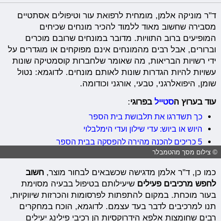
ד"ר מוניקה אלמן, מומחית לרפואת עור וטיפולים אסתטיים
מסבירה שחשוב מאוד ללמוד להכיר מונחים שכיחים
המופיעים ברוב התוויות. מדובר במונחים שרובם מוכרים
וברורים, אבל רבים מהמונחים אינם מפוקחים או מוגדרים על
ידי רשויות הבריאות, מה שאומר שלחברות קוסמטיקה שונות
עשויות להיות הגדרות שונות לאותם מונחים. לדוגמא: נטול
שומן, היפואלרגני, טבעי, אורגני וכודומה.
עוד בערוץ ה
סטייל
בפרוגי
:
כך תשדרגו את תלבושת בית הספר
היוש או ביוש: עדי שילון ועדי הימלבלוי
5 כריכים להכנה מהירה להפסקה בבית הספר
© צילום מסך מהטמבלר
כמו כן, ד"ר אלמן מדגישה שכשבאים לבחור מוצר,
חשוב
לחפש מרכיבים פעילים
שיעילותם בטיפול בבעיה מסוימת
בעור מוכחת. במקום להתפתות לפרסומות והכרזות שיווקיות,
תנו למרכיבים לדבר בעד עצמם. לדוגמא, הוכח במחקרים
רבים שחומצות אלפא הידרוקסיות הן רכיבי פילינג יעילים