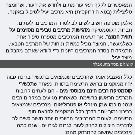
המאפשרים לקלף תאי עור מתים ולחדש את העור, ושחומצה
סליצילית (בטא הידרוקסית) היא מרכיב יעיל לטיפול באקנה.
אלמן מוסיפה חשוב לשים לב לסדר המרכיבים. לעתים,
חברות הקוסמטיקה
מדגישות מרכיבים טבעיים מסוימים על
תווית המוצר
, אך רשימת המרכיבים מספרת סיפור אחר,
כשלמעשה, המוצר מכיל כמויות זניחות של המרכיב הטבעי.
התמקדות בסדר המרכיבים חיונית כדי לוודא שאתם מקבלים
מוצר יעיל.
© צילום מסך מהטמבלר
כלל האצבע אומר שהרכיבים שנמצאים בתכשיר בריכוז גבוה
יהיו ממוקמים בראש הרשימה בתווית. מאחר ש
תכשירי
קוסמטיקה רבים הינם מבוססי מים
- הם לעתים קרובות
המרכיב הראשון ברשימה, כשאחריו מגיעים במקרים רבים
שמנים כמו שמן מינרלי או פטרוליאום. מרכיבים שנמצאים
בריכוז נמוך יותר בדרך כלל ממוקמים לקראת סוף
הרשימה. לעומת המרכיבים החיוביים יותר חשוב לשים לב
לדברים היכולים להזיק לעור ולגרום לגירויים. ישנם כמה
מרכיבים שחשוב להתרחק מהם: