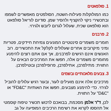
1. סולפאטים
כמו המולוקלות פעילות-השטח, הסולפטים מאפשרים לשמפו
ובתכשירי ניקוי להקציף ולהסיר שמן. סודיום לוריאל סולפאט
הוא סולפאט שכיח, שעלול לגרום ליובש ולגירוי.
2.
פרבנים
חומרים משמרים סינטטיים המונעים צמיחת חיידקים, פטריות
ומיני מיקרובים אחרים שעלולים לקלקל את התכשירים. רוב
האנשים אינם רגישים לפרבנים, אך אם אתם רוצים להימנע
מחומרים משמרים אלה, חפשו את המרכיבים הבאים על
התווית: מתילפרבן, אתילפרבן, פרופילפרבן ובוטילפרבן.
3.
צבעים מלאכותיים ובשמים
מרכיבים אלה אינם מועילים לעור, ובעור רגיש עלולים להוביל
לגירוי. כדי להימנע מצבעים, חפשו את האותיות "FD&C" או
"D&C" על התווית.
לכן,
ד"ר אלמן
מסכמת, בבואכם לרכוש תכשיר טיפוח קוסמטי
אל תהססו לקרוא את רשימת הרכיבים המופיעה על גב