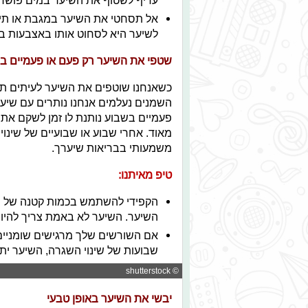
עדיף לשטוף את השיער במים פושרי
אל תסחטי את השיער במגבת או תיי
לשיער היא לסחוט אותו באצבעות בע
שטפי את השיער רק פעם או פעמיים ב
כשאנחנו שוטפים את השיער לעיתים ת
השמנים נעלמים אנחנו נותרים עם שיער
פעמיים בשבוע נותנת לו זמן לשקם את 
מאוד. אחרי שבוע או שבועיים של שינו
משמעותי בבריאות שיערך.
טיפ מאיתנו:
הקפידי להשתמש בכמות קטנה של ש
השיער. השיער לא באמת צריך להיות 
אם השורשים שלך מרגישים שומניים 
שבועות של שינוי השגרה, השיער ית
© shutterstock
יבשי את השיער באופן טבעי