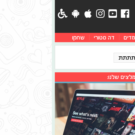
מדים
דה סטורי
שחקו
תתתת
לצים שלנו: