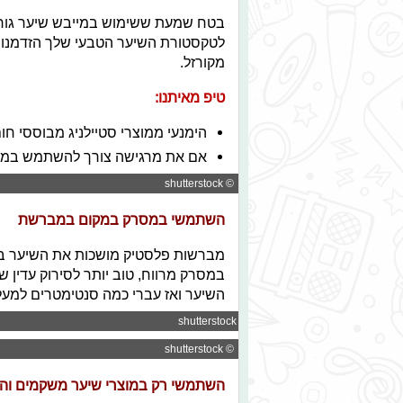
בטח שמעת ששימוש במייבש שיער גורם 
לטקסטורת השיער הטבעי שלך הזדמנות 
מקורזל.
טיפ מאיתנו:
הימנעי ממוצרי סטיילניג מבוססי 
אם את מרגישה צורך להשתמש במיי
© shutterstock
השתמשי במסרק במקום במברשת
מברשות פלסטיק מושכות את השיער בא
במסרק מרווח, טוב יותר לסירוק עדין ש
השיער ואז עברי כמה סנטימטרים למע
© shutterstock
© shutterstock
השתמשי רק במוצרי שיער משקמים והפס