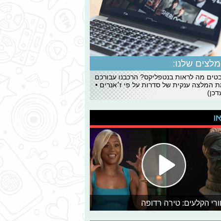
לצים שלנו:
ים מה לראות בנטפליקס? הרכבנו עבורכם
 המלצה ענקית של סדרות על פי ז׳אנרים •
כן)
או
רי הקלעים: טירה רדופה