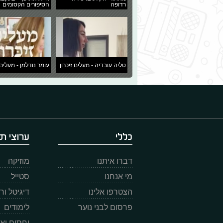
רדופה
הסיפורים הקסומים
טליה עובדיה - מעלים זיכרון
עומר נודלמן - מעלים 
כללי
ערוצי תו
דברו איתנו
מוזיקה
מי אנחנו
סטייל
הצטרפו אלינו
דיגיטל ו
פרסום לבני נוער
לימודים
יחסים וא