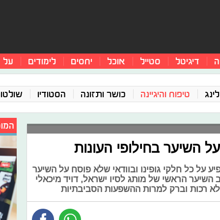
ה
דיגיטל
סטייל
אוכל
יחסים
לימודים
על 
ינג
טיפוח והיגיינה
כושר ותזונה
הסטודיו
שולטו
המומ
על השיער בחילופי העונות
פיע על כל חלקי גופינו ובוודאי שלא פוסח על השיער
השיער הראשי של מותג לסיו ישראל, דויד מיכאלי
לא רכות וברק למרות ההשפעות הסביבתיות