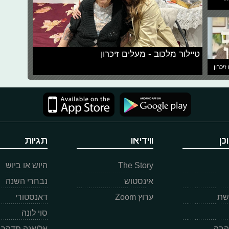
טיילור מלכוב - מעלים זיכרון
זיכרון
כן
ווידיאו
תגיות
The Story
היוש או ביוש
אינסטוש
נבחרי השנה
רשת
ערוץ Zoom
דאנסטורי
סוי לונה
הבה
אליאנה תדהר