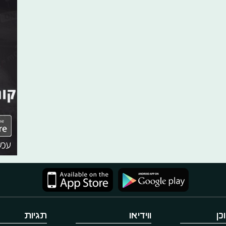
כן
ווידיאו
תגיות