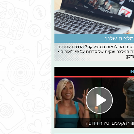
לצים שלנו:
ים מה לראות בנטפליקס? הרכבנו עבורכם
 המלצה ענקית של סדרות על פי ז׳אנרים •
כן)
או
רי הקלעים: טירה רדופה