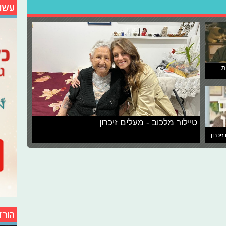
עשו
ת
טיילור מלכוב - מעלים זיכרון
זיכרון
הורד