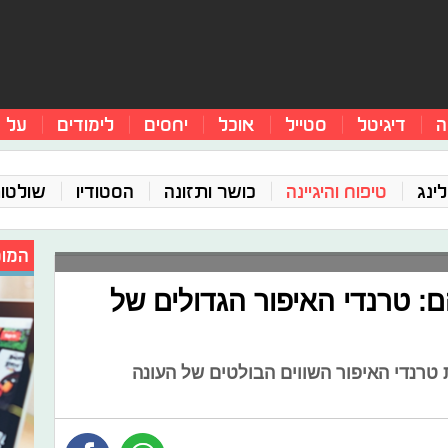
ה
דיגיטל
סטייל
אוכל
יחסים
לימודים
על 
ינג
טיפוח והיגיינה
כושר ותזונה
הסטודיו
שולטו
המומ
 טרנדי האיפור הגדולים של
טרנדי האיפור השווים הבולטים של העונה