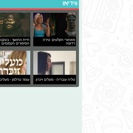
ווידיאו
מאחורי הקלעים: טירה
חיית החושך - בעקבו
רדופה
הסיפורים הקסומים
טליה עובדיה - מעלים זיכרון
עומר נודלמן - מעלים 