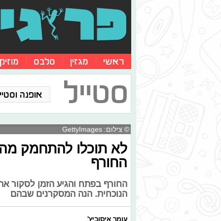
ראשי
מגזין
סלבס
מוזיק
סטייל
אופנה וסטייל
© צילום: GettyImages
לא תוכלו להתחמק מהם:
החורף
החורף בפתח והגיע הזמן לסקור את 
הנוכחית. הנה המסקרנים שבהם
עומר איסוביץ'