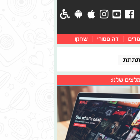
מדים
דה סטורי
שחקו
תתתת
לצים שלנו: