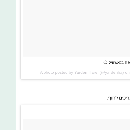
A photo posted by Yarden Harel (@yardenha) o
יכים לחוף.