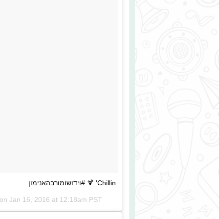
Chillin' 🍹 #וידושומורבהאנימון
 on
Jan 16, 2016 at 12:18am PST