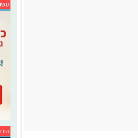
עשו
הורד