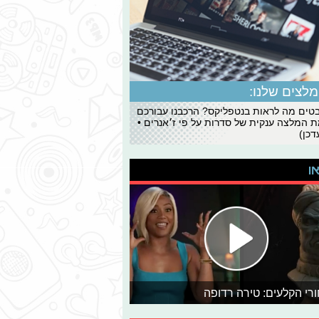
לצים שלנו:
ים מה לראות בנטפליקס? הרכבנו עבורכם
 המלצה ענקית של סדרות על פי ז׳אנרים •
כן)
או
רי הקלעים: טירה רדופה