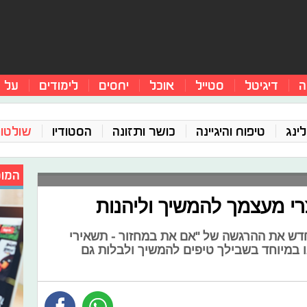
ה
דיגיטל
סטייל
אוכל
יחסים
לימודים
על 
ינג
טיפוח והיגיינה
כושר ותזונה
הסטודיו
שולטו
המומ
י מעצמך להמשיך וליהנות
דש את ההרגשה של "אם את במחזור - תשאירי
ו במיוחד בשבילך טיפים להמשיך ולבלות גם