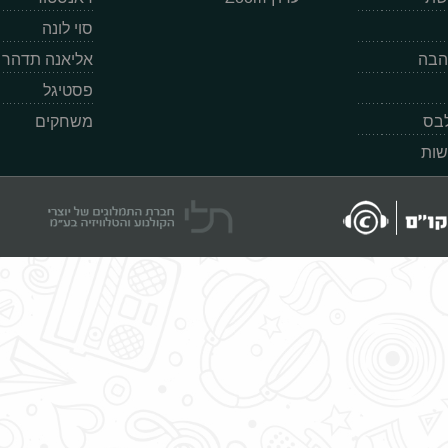
סוי לונה
הבה
אליאנה תדהר
פסטיגל
לבס
משחקים
שות