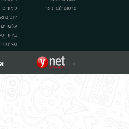
פרסום לבני נוער
לימודים
יחסים וא
על מדים
בידור וס
מגזין וחד