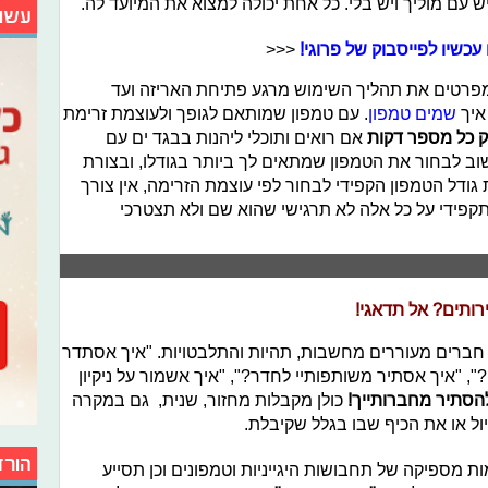
יש עם מוליך ויש בלי. כל אחת יכולה למצוא את המיועד לה.
עשו
עכשיו לפייסבוק של פרוגי!
<<<
מפרטים את תהליך השימוש מרגע פתיחת האריזה ועד
איך
שמים טמפון
. עם טמפון שמותאם לגופך ולעוצמת זרימת
ק כל מספר דקות
אם רואים ותוכלי ליהנות בבגד ים עם
שוב לבחור את הטמפון שמתאים לך ביותר בגודלו, ובצורת
 גודל הטמפון הקפידי לבחור לפי עוצמת הזרימה, אין צורך
קפידי על כל אלה לא תרגישי שהוא שם ולא תצטרכי
רותים? אל תדאגי!
 חברים מעוררים מחשבות, תהיות והתלבטויות. "איך אסתדר
, "איך אסתיר משותפותיי לחדר?", "איך אשמור על ניקיון
הסתיר מחברותייך!
כולן מקבלות מחזור, שנית, גם במקרה
 או את הכיף שבו בגלל שקיבלת.
הורד
 מספיקה של תחבושות היגייניות וטמפונים וכן תסייע