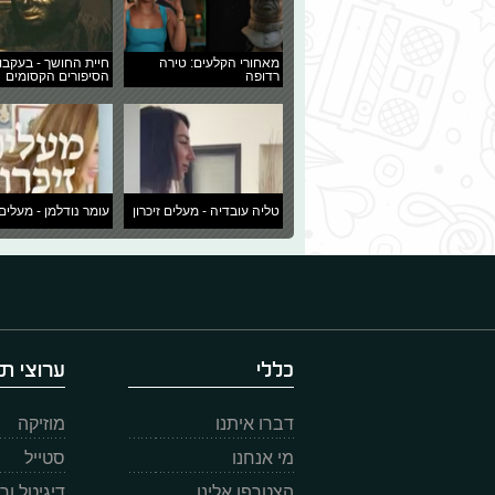
מאחורי הקלעים: טירה
חיית החושך - בעקבו
רדופה
הסיפורים הקסומים
טליה עובדיה - מעלים זיכרון
עומר נודלמן - מעלים 
כללי
ערוצי תו
דברו איתנו
מוזיקה
מי אנחנו
סטייל
הצטרפו אלינו
דיגיטל ו