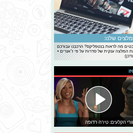
לצים שלנו:
ים מה לראות בנטפליקס? הרכבנו עבורכם
 המלצה ענקית של סדרות על פי ז׳אנרים •
כן)
או
רי הקלעים: טירה רדופה