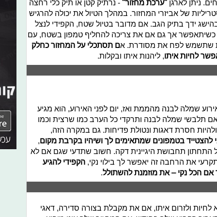
ים. ניתן לארגן
"ערכת מחזור"
- נרתיק קטן או תיק כלי רחצה
ריליות של אביזרי המחזור. במהלך הטיול את יכולה להרגיש
בהישג ידך בתיק הגב. אם מדובר בטיול שטח, הקפידי לנצל
כשיתאפשר אך גם אם את צריכה להחליף טמפון בשטח, עם
ת שתשמש לפח את מסודרת. א
ם תסתכלי על המחזור כחלק
שר לחיות איתו
, ליהנות איתו ובקלות.
רוע שמלה לבנה מהממת ואז, יום לפני האירוע, הוא מגיע
 אם תלבשי שמלה לבנה ותרקדי כל הערב כמו שרצית וכמו
 ולהיות חסרת דאגות ונטולת פדיחות. גם במקרה הזה,
 להצטייד בטמפונים שמתאימים לך ושיהיו בקרבת מקום
,
ל התחתון תחבושת היגיינית דקה. חשוב שתדעי שגם אם לא
רעי את הרחבה זה יאפשר לך בילוי נקי,
הקפידי להגיע
 אם הכל נקי – את מוזמנת להשתולל
.
לחיות ולזרום איתו, אם את מקבלת בצורה סדירה, דאגי