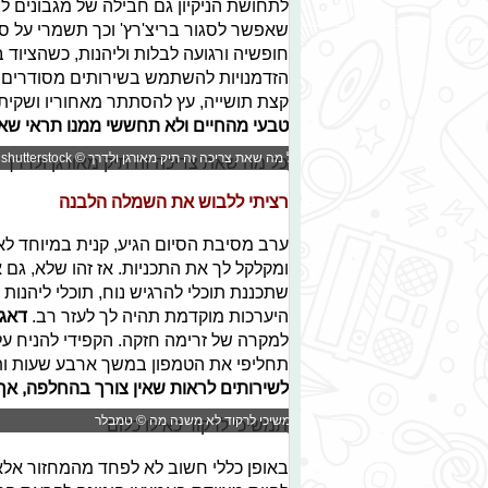
לתחושת הניקיון גם חבילה של מגבונים לח
שאפשר לסגור בריצ'רץ' וכך תשמרי על סט
חופשיה ורגועה לבלות וליהנות, כשהציוד 
הזדמנויות להשתמש בשירותים מסודרים 
קצת תושייה, עץ להסתתר מאחוריו ושקי
טבעי מהחיים ולא תחששי ממנו תראי שאפ
כל מה שאת צריכה זה תיק מאורגן ולדרך © shutterstock
רציתי ללבוש את השמלה הלבנה
ערב מסיבת הסיום הגיע, קנית במיוחד לאי
ומקלקל לך את התכניות. אז זהו שלא, גם
שתכננת תוכלי להרגיש נוח, תוכלי ליהנות
היערכות מוקדמת תהיה לך לעזר רב.
דאגי
למקרה של זרימה חזקה. הקפידי להניח ע
תחליפי את הטמפון במשך ארבע שעות ותק
לשירותים לראות שאין צורך בהחלפה, אך
תמשיכי לרקוד לא משנה מה © טמבלר
באופן כללי חשוב לא לפחד מהמחזור אלא 