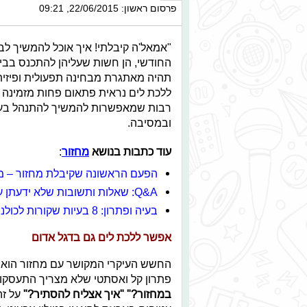
פרסום ראשון: 22/06/2015, 09:21
"אמאל'ה קיבלתי! איך אוכל להמשיך ל
החודשי, הן חשות שעליהן להתכנס בבית
תהיה מאתגרת מבחינה תפעולית ופיזית
ללכת לים נראית פתאום פחות מזמינה וי
רבות שמאפשרות להמשיך להתנהל בעת 
ובמסיבה.
עוד כתבות בנושא
מחזור
:
הפעם הראשונה שקיבלת מחזור – מ
Q&A: שאלות ותשובות שלא ידעתן על מחזור
בעיה ופתרון: 8 בעיות שקורות לכולנו בזמן המחזור
אפשר ללכת לים גם בדגל אדום
החשש העיקרי המקושר עם מחזור הוא מב
פתרון קל ואסתטי שלא מצריך התעסקות
במחזור?" "איך אצליח להסתיר?"
על זה