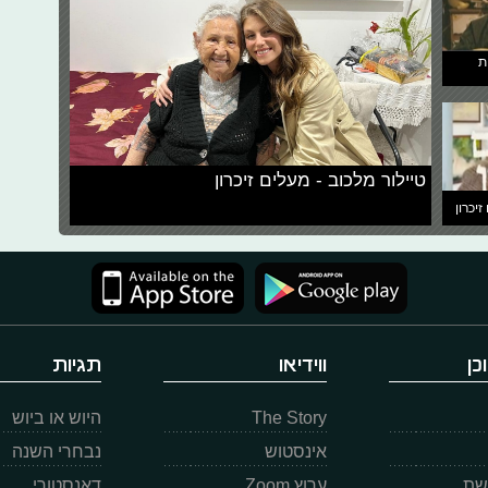
ת
טיילור מלכוב - מעלים זיכרון
זיכרון
כן
ווידיאו
תגיות
The Story
היוש או ביוש
אינסטוש
נבחרי השנה
רשת
ערוץ Zoom
דאנסטורי