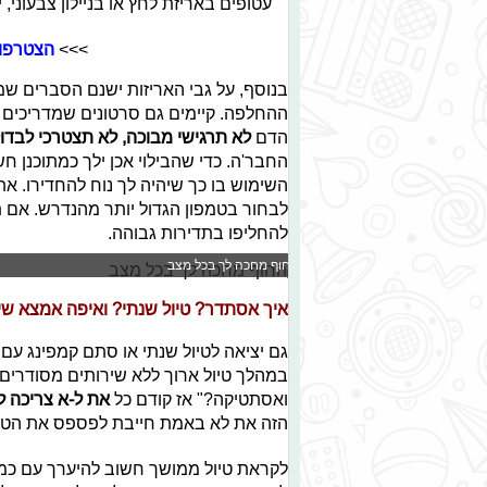
עטופים באריזת לחץ או בניילון צבעוני, 
>>>
הצטרפו 
בנוסף, על גבי האריזות ישנם הסברים ש
ההחלפה. קיימים גם סרטונים שמדריכים 
הדם
לא תרגישי מבוכה, לא תצטרכי לבדו
החבר'ה. כדי שהבילוי אכן ילך כמתוכנן ח
השימוש בו כך שיהיה לך נוח להחדירו. את
לבחור בטמפון הגדול יותר מהנדרש. אם ת
להחליפו בתדירות גבוהה.
החוף מחכה לך בכל מצב
איך אסתדר? טיול שנתי? ואיפה אמצא שי
גם יציאה לטיול שנתי או סתם קמפינג עם
במהלך טיול ארוך ללא שירותים מסודרים?"
ואסתטיקה?" אז קודם כל
את ל-א צריכה ל
הזה את לא באמת חייבת לפספס את הטיול
לקראת טיול ממושך חשוב להיערך עם כמות