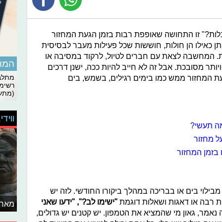
בלות?" זו התחושה שאופפת רבות בזמן הגעת המחזור
ן כאילו הן חולות, חוששות שכל פעילות מעבר לבסיסית
. המחשבה לצאת עם חברים לטיול, לרקוד במסיבה או
המומ
ותר מסובכת. אבל זה לא חייב להיות ככה, ישנן דרכים
המחזור ממש כמו בימים רגילים, בשמש, בים
מתלבט
רשימת
(מתעד
ווידי
ה תעשי?
ילוי בים או בבריכה במהלך ביקורו החודשי. לזה יש
 רבה או דאגות ושאלות דוגמת
"ישימו לב?", "ידעו שאני
מאחו
 נאמר, גאון מי שהמציא את הטמפון. יש קטנים יש גדולים,