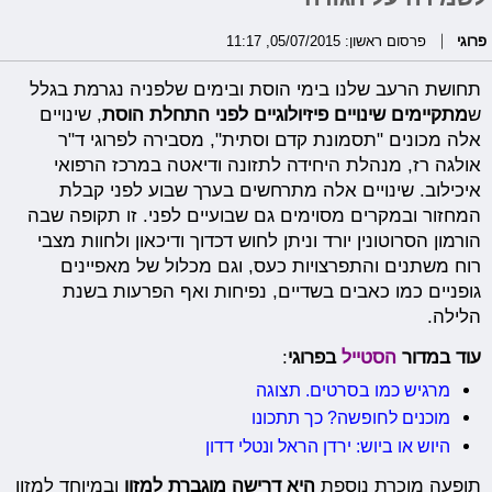
פרוגי
פרסום ראשון: 05/07/2015, 11:17
תחושת הרעב שלנו בימי הוסת ובימים שלפניה נגרמת בגלל
ש
מתקיימים שינויים פיזיולוגיים לפני התחלת הוסת
, שינויים
אלה מכונים "תסמונת קדם וסתית", מסבירה לפרוגי ד"ר
אולגה רז, מנהלת היחידה לתזונה ודיאטה במרכז הרפואי
איכילוב. שינויים אלה מתרחשים בערך שבוע לפני קבלת
המחזור ובמקרים מסוימים גם שבועיים לפני. זו תקופה שבה
הורמון הסרוטונין יורד וניתן לחוש דכדוך ודיכאון ולחוות מצבי
רוח משתנים והתפרצויות כעס, וגם מכלול של מאפיינים
גופניים כמו כאבים בשדיים, נפיחות ואף הפרעות בשנת
הלילה.
עוד במדור
ה
סטייל
בפרוגי
:
מרגיש כמו בסרטים. תצוגה
מוכנים לחופשה? כך תתכונו
היוש או ביוש: ירדן הראל ונטלי דדון
תופעה מוכרת נוספת
היא דרישה מוגברת למזון
ובמיוחד למזון