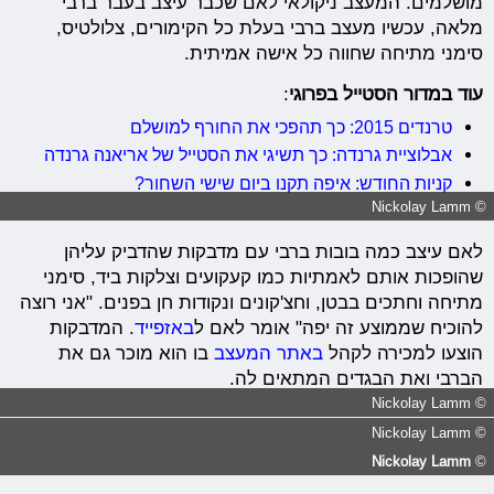
מושלמים. המעצב ניקולאי לאם שכבר עיצב בעבר ברבי
מלאה, עכשיו מעצב ברבי בעלת כל הקימורים, צלולטיס,
סימני מתיחה שחווה כל אישה אמיתית.
עוד במדור הסטייל בפרוגי
:
טרנדים 2015: כך תהפכי את החורף למושלם
אבלוציית גרנדה: כך תשיגי את הסטייל של אריאנה גרנדה
קניות החודש: איפה תקנו ביום שישי השחור?
© Nickolay Lamm
לאם עיצב כמה בובות ברבי עם מדבקות שהדביק עליהן
שהופכות אותם לאמתיות כמו קעקועים וצלקות ביד, סימני
מתיחה וחתכים בבטן, וחצ'קונים ונקודות חן בפנים. "אני רוצה
להוכיח שממוצע זה יפה" אומר לאם ל
באזפייד
. המדבקות
הוצעו למכירה לקהל
באתר המעצב
בו הוא מוכר גם את
הברבי ואת הבגדים המתאים לה.
© Nickolay Lamm
© Nickolay Lamm
Nickolay Lamm
©