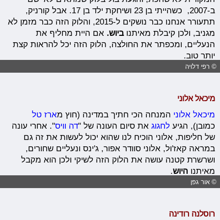
ב-2007, כשהייתי בן 23 ושיחקת ילד בן 17. אבל קורניק,
תתעורר אנחנו כבר נושקים ל-2015, והלוק הזה כבר מזמן לא
מגניב, ולכן קיבלת מאיתנו
ביוש.
אם היית מחליף את
הנעליים, ומכפתר את החולצה, הלוק הזה יכל להראות קצת
יותר טוב.
© רפי דלויה
מיכאל אלוני
מיכאל אלוני
המנחה הכי חתיך במדינה (חוץ מ
ארז טל
כמובן), הגיע
לחגוג
את סיום העונה של "
דה וויס
". אחרי עונה
של חליפות, אלוני הוכיח לנו שהוא יכול לעשות את זה גם
במראה קאז'ול, אלוני סוודר אפור, ג'ינס ונעליים שחורים,
ושרשרת קטנה עושה את הלוק הזה לשיקי ולכן הוא מקבל
מאיתנו
היוש
.
© אור גפן
רוסלנה רודינה