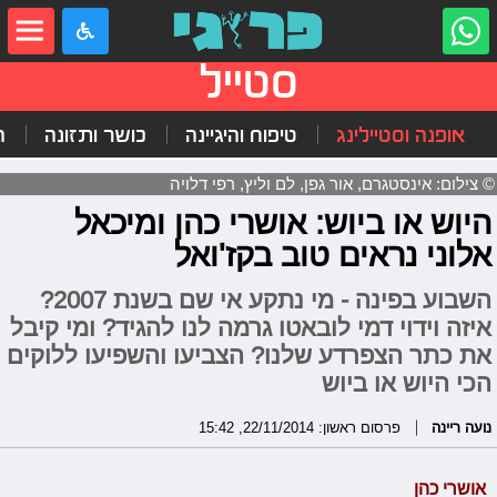
סטייל
אופנה וסטיילינג
טיפוח והיגיינה
כושר ותזונה
ה
© צילום: אינסטגרם, אור גפן, לם וליץ, רפי דלויה
היוש או ביוש: אושרי כהן ומיכאל
אלוני נראים טוב בקז'ואל
השבוע בפינה - מי נתקע אי שם בשנת 2007?
איזה וידוי דמי לובאטו גרמה לנו להגיד? ומי קיבל
את כתר הצפרדע שלנו? הצביעו והשפיעו ללוקים
הכי היוש או ביוש
נועה ריינה
פרסום ראשון: 22/11/2014, 15:42
אושרי כהן