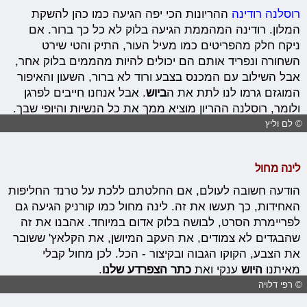
רוסלנה רודינה
ההריונות הכי יפה הגיעה כמו כהן להשקת
המלון. רודינה המהממת הגיעה בלוק לא כל כך ברור. אם
ניקח חלק מהפריטים כמו מעיל העור, התיק והטי שירט
השחורה ונפריד אותם הם יכולים להיות מהממים בלוק אחר,
אבל השילוב עם המכנס בצבע ורוד לא ברור, השעון והאיפור
המוגזם גרמו לנו לתת את ה
ביוש
. אבל אנחנו חייבים לפרגן
ולומר, רוסלנה ההריון מוציא ממך את כל הנשיות והיופי שבך.
© לם וליץ
לינה מחול
הודעה חשובה לעולם, אם החלטתם ללכת על טרנד החליפות
האחידות, כך תעשו את זה. לינה מחול כמו קורניק הגיעה גם
לפריימרת הסרט, לבושה בלוק אדום במיוחד. אהבנו את זה
שהבגדים לא צמודים, את העקב המיושן, את הקלאץ' ששובר
את הצבע, הקוקו הגבוה ובקיצור - הכל. לכן מחול קבלי
מאיתנו
היוש
ענקי ואת
כתר הצפרדע שלנו
.
© רפי דלויה