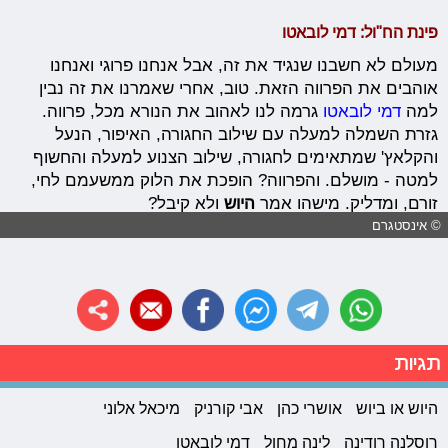
פינת הח"ול: דמי לובאטו
מעולם לא חשבנו שנגיד את זה, אבל אנחנו פרוגי ואנחנו
אוהבים את הפרווה הזאת. טוב, אחרי שאמרנו את זה נבין
למה
דמי לובאטו
גרמה לנו לאהוב את הנורא מכל, פרווה.
גזרת השמלה למעלה עם שילוב החגורה, האיפור, הנעל
והקלאץ' שמתאימים לחגורה, שילוב הצנוע למעלה והחשוף
למטה - מושלם. והפרווה? הופכת את הלוק ממשעמם לחי,
זורם, ומדליק. מישהו אמר
היוש
ולא קיבל?
© אינסטגרם
תגיות
היוש או ביוש
אושרי כהן
אבי קורניק
מיכאל אלוני
רוסלנה רודינה
לינה מחול
דמי לובאטו