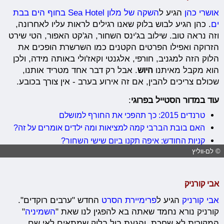
אושרי כהן
הגיע ל
השקה של מלון Sea Hotel בחוף הים בבת
ים
. כהן הגיע לבוש בלוק שאנו רגילים לראות עליו לאחרונה,
וזה נראה טוב. שילוב בג'ינס השחור, הג'קט האפור, הטי שירט
הזרוקה ואפילו הפרטים הקטנים כמו השרשרת הופכים את
הלוק הזה למגניב, חורפי, אלגנטי וקאז'ולי באותה מידה, ולכן
הוא מקבל מאיתנו
היוש
. אבל רק דבר אחד מטריד אותנו,
שכולם צריכים להבין, אם זה אירוע בערב - אין צורך בכובע.
עוד במדור הסטייל בפרוגי
:
טרנדים 2015: כך תהפכי את החורף למושלם
האם בובת הברבי קמה למציאות ומה ילדים אומרים על זה?
קניות החודש: איפה תקנו ביום שישי השחור?
© לם-ווליץ
אבי קורניק
אבי קורניק
הגיע ל
פרימיירת הסרט
החדש "ערבים רוקדים".
קורניק נורא נחמד שאתה בא להפגין לנו שאת "
השמיניה
"
המקורית לא שחכת, והגעת בול בלוק שמתאים לאי שם