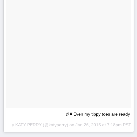
Even my tippy toes are ready #🏈
A photo posted by KATY PERRY (@katyperry) on
Jan 26, 2015 at 7:18pm PST