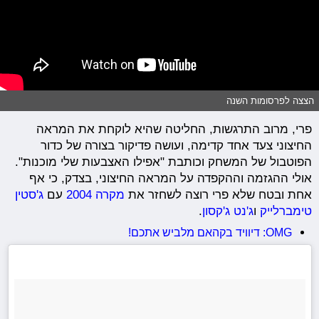
הצצה לפרסומות השנה
פרי, מרוב התרגשות, החליטה שהיא לוקחת את המראה
החיצוני צעד אחד קדימה, ועושה פדיקור בצורה של כדור
הפוטבול של המשחק וכותבת "אפילו האצבעות שלי מוכנות".
אולי ההגזמה וההקפדה על המראה החיצוני, בצדק, כי אף
אחת ובטח שלא פרי רוצה לשחזר את
מקרה 2004
עם
ג'סטין
טימברלייק
ו
ג'נט ג'קסון
.
OMG: דיוויד בקהאם מלביש אתכם!