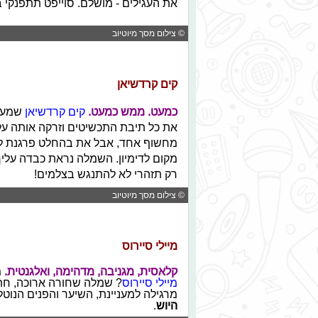
את העגילים - מושלם. סוייפט תתפנקי ב
© צילום מסך מיוטיוב
קים קרדשיאן
כמעט. ממש כמעט.
קים קרדשיאן
שמעה 
את כל תיבת התכשיטים וזרקה אותה ע
מחשוף אחד, אבל את בהחלט פרגנת ל
מקום לדימיון. השמלה נראת כבדה עליך 
רק תזהרי לא להתנגש בצלמים!
© צילום מסך מיוטיוב
מיילי סיירוס
קלאסית, מגניבה, מדהימה, ואלגנטית.
מ
מיילי סיירוס
? שמלה שחורה ארוכה, חת
מרגילה למעניינת, השיער והפנים הנוטל
היוש
.