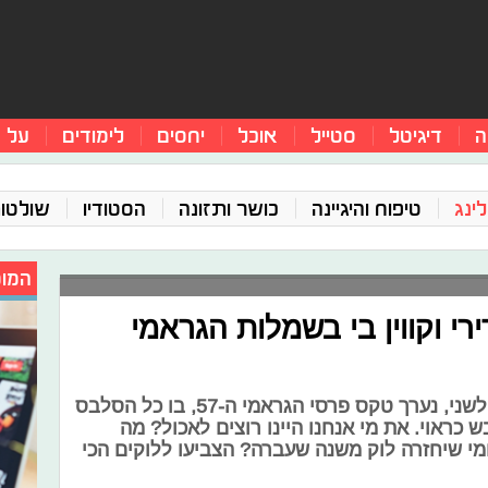
ה
דיגיטל
סטייל
אוכל
יחסים
לימודים
על 
ינג
טיפוח והיגיינה
כושר ותזונה
הסטודיו
שולטו
המומ
ירי וקווין בי בשמלות הגראמי
השבוע בפינה - אמש בין יום ראשון לשני, נערך טקס פרסי הגראמי ה-57, בו כל הסלבס
 כראוי. את מי אנחנו היינו רוצים לאכול? מה
מי שיחזרה לוק משנה שעברה? הצביעו ללוקים הכי