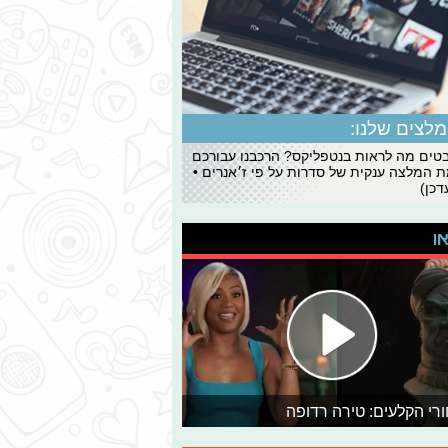
לצים שלנו:
ים מה לראות בנטפליקס? הרכבנו עבורכם
 המלצה ענקית של סדרות על פי ז׳אנרים •
כן)
או
רי הקלעים: טירה רדופה