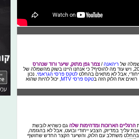
שמלה של
ריהאנה
/
צמר גפן מתוק, שיער ורוד שנהרס
, ברבי, בת מצווה ב/2008, ויש עוד מה להוסיף? כי אנחנו היינו בשוק מהשמלה של
 וייחודי, אבל לא מתאים בהחלט
לטקס פרסי הגראמי
. נכון
ו רואים את הלוק הזה ב
טקס פרסי MTV
, יכול להיות שהוא
ת
הרגליים הארוכות ומדהימות שלה
גם כשהיא לובשת
ת עליך במדיוק, הצבע ייחודי ובועט, אבל לא בהגזמה,
 בהחלט משתלב עם הלוק, והשיער הקצר החדש שחושף