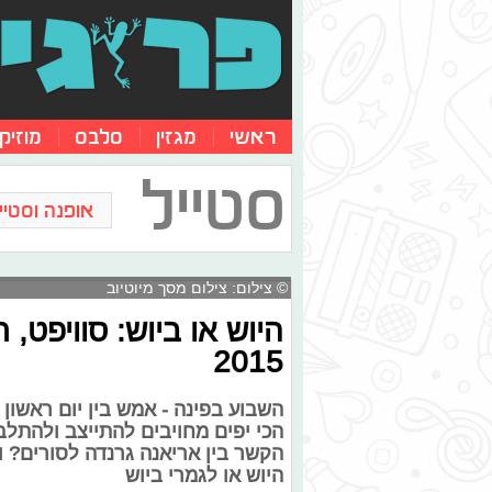
ראשי
מגזין
סלבס
מוזיק
סטייל
אופנה וסטייל
© צילום: צילום מסך מיוטיוב
היוש או ביוש: סוויפט, ר
2015
הכי יפים מחויבים להתייצב ולהתלבש
הקשר בין אריאנה גרנדה לסורים? ו
היוש או לגמרי ביוש