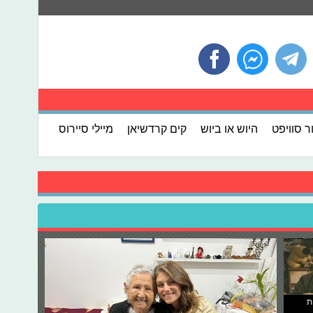
ר סוויפט
היוש או ביוש
קים קרדשיאן
מיילי סיירוס
ת