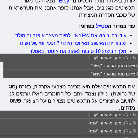
לורה, בעלת חנות התכשיטים "
Etsy
" מציגה לנו מגוון
תכשיטים מגניבים, אבל אנחנו סופר אהבנו את השרשראות
של כוכבי הסדרה המצוירת.
עוד במדור ה
סטייל
בפרוגי
:
עידן כהן כובש את NYFW: "להיות מעצב אופנה זה מולד"
לכבוד יום האישה: מאז ועד היום / 7 רגעי יופי של נשים
מלך הביצה: 10 סיבות לאהוב את אוסטין באטלר
© צילום מסך מהאתר "etsy"
 צילום מסך מהאתר "etsy"
 צילום מסך מהאתר "etsy"
את התכשיטים שלה היא מכינה מצבעי אקרליק, בארס (סוג
של נחושת), ניילון נצמד וזהב. כל החומרים האלו גורמים לנו
לחשוב שהציורים על התכשיטים מצויירים על הצוואר.
פשוט
מדהים.
© צילום מסך מהאתר "etsy"
© צילום מסך מהאתר "etsy"
© צילום מסך מהאתר "etsy"