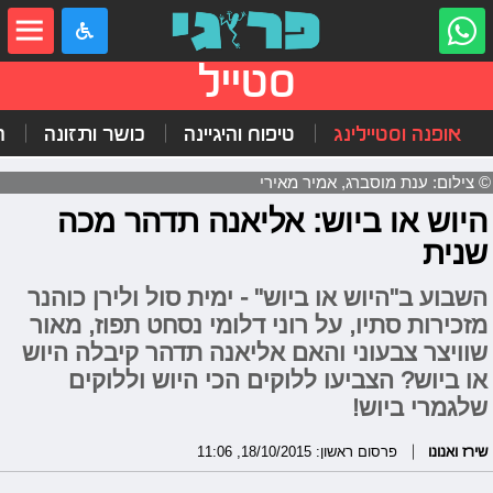
סטייל
אופנה וסטיילינג
טיפוח והיגיינה
כושר ותזונה
ה
© צילום: ענת מוסברג, אמיר מאירי
היוש או ביוש: אליאנה תדהר מכה
שנית
השבוע ב"היוש או ביוש" - ימית סול ולירן כוהנר
מזכירות סתיו, על רוני דלומי נסחט תפוז, מאור
שוויצר צבעוני והאם אליאנה תדהר קיבלה היוש
או ביוש? הצביעו ללוקים הכי היוש וללוקים
שלגמרי ביוש!
שירז ואנונו
פרסום ראשון: 18/10/2015, 11:06