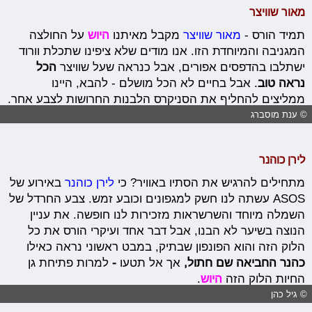
מאור שוויצר
תמיד הורס -
מאור שוויצר
מקבל מאיתנו
היוש
על החולצה
המגניבה והמיוחדת הזו. אנו מודים שלא ציפינו שתכלת וורוד
ישתלבו בהדפסים אפורים, אבל כנראה שעל שוויצר
הכל
נראה טוב
. אבל בחיים לא הכל מושלם - להבא, היינו
ממליצים להחליף את הסניקרס הלבנות החרושות לצבע אחר.
© ענת מוסברג
לירן כוהנר
מתחילים להרגיש את הסתיו באוויר? כי
לירן כוהנר
באירוע של
ASOS עשתה לנו חשק למגפונים וכובע זמש. צבע החרדל של
השמלה מיוחד והשרשראות מזכירות לנו חופשה. את עניין
הנוצה בשיער לא הבנו, אבל דבר אחד ועיקרי הורס את כל
הלוק הזה והוא הפונפון שבתיק, במבט ראשוני נראה כאילו
כהנר החביאה שם חתול,
אך אל תטעו
-
למרות פתיחת גן
החיות הלוק הזה
היוש
.
© גיל כהן