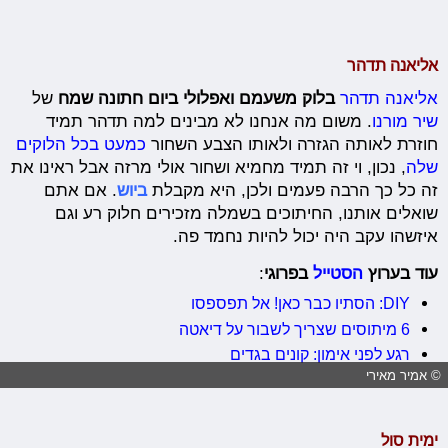
אליאנה תדהר
אליאנה תדהר
בלוק משעמם ואפלולי ביום חתונה שמח
של
שיר מורנו
. משום מה אנחנו לא מבינים למה תדהר תמיד
חוזרת לאותה הגזרה ולאותו הצבע השחור
כמעט בכל הלוקים
שלה
, נכון, וי זה תמיד מחמיא ושחור אולי מרזה אבל ראינו את
זה כל כך הרבה פעמים ולכן, היא מקבלת
ביוש
. אם אתם
שואלים אותנו, החיתוכים בשמלה מזכירים חלוק רע וגם
איזשהו עקב היה יכול להיות נחמד פה.
עוד בערוץ
הסטייל
בפרוגי
:
DIY: הסתיו כבר כאן! אל תפספסו
6 מיתוסים שצריך לשבור על דיאטה
רגע לפני אימון: קונים בגדים
© אמיר מאירי
ימית סול