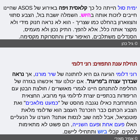
ימית סול
הייתה כל כך
קלאסית ויפה
באירוע של ASOS שהיינו
חייבים לזכות אותה ב
היוש
. השמלה יושבת בול, הצבע סתווי
והצווארון בהחלט כמו שצריך - הוא לא נראה חנוק מידי ולא
מקצר אותה כלל, אלא להפך. התיק נכון ולא מעמיס,
הסנדלים משתלבים, האיפור עדין והתסרוקת מקסימה.
© גיל כהן
תחילת עונת התפוזים: רוני דלומי
רוני דלומי
הגיעה גם היא לחתונה של
שיר מורנו
, אך
נראה
שבדרך עצרה ב"פריגת"
. אם יכולנו עוד איכשהו בגזרה של
החליפה להתנחם היינו לגמרי מאושרים / חולצת הבטן עם
הריפודות בכתפיים יוצרת לדלומי גוף מרובע, החצאית
המתרחבת כאילו נגנבה מהסט של "
כמעט מלאכים
" ואת
הצבע הכתום כבר הזכרנו? העצוב הוא שדלומי מלאת
פוטנציאל, אבל למה שוב לנסות אותנו? הערנו על הנעליים
האלו
פעם אחת
ו
פעם השנייה
, הם פשוט לא מתאימות
ללוקים. קבלי
ביוש
ותתחילי ליישם.
© אמיר מאירי