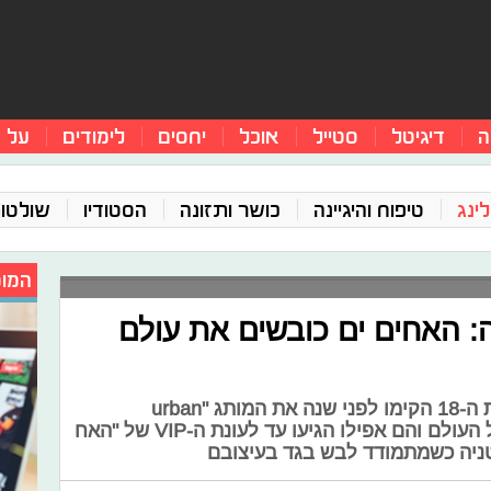
ה
דיגיטל
סטייל
אוכל
יחסים
לימודים
על 
ינג
טיפוח והיגיינה
כושר ותזונה
הסטודיו
שולטו
המומ
: האחים ים כובשים את עולם
אלעד ים בן ה-20 ואחותו נטע ים בת ה-18 הקימו לפני שנה את המותג "urban
sophistication" שזכה להצלחה בכל העולם והם אפילו הגיעו עד לעונת ה-VIP של "האח
טניה כשמתמודד לבש בגד בעיצובם