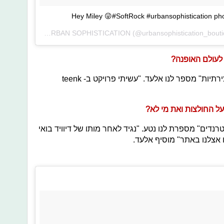
Hey Miley 😜#SoftRock #urbansophistication pho
A photo posted by URBAN SOPHISTICATION (@urbansophistication_boutique) on
לעולם האופנה?
"אני יותר מתחבר לזה מהמקום של היצירתיות" מספר לנו אלעד. "עשיתי פרויקט ב- teenk
ל החולצות ואת מי לא?
רנדים" מספרת לנו נטע. "נגיד לאחר מותו של דיוויד בואי
 אצלנו באתר" מוסיף אלעד.