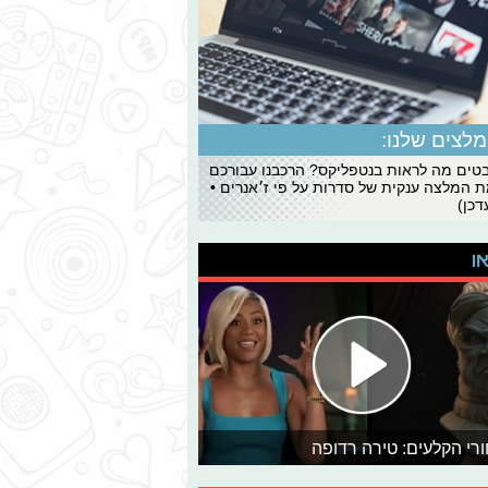
לצים שלנו:
ים מה לראות בנטפליקס? הרכבנו עבורכם
 המלצה ענקית של סדרות על פי ז׳אנרים •
כן)
או
רי הקלעים: טירה רדופה