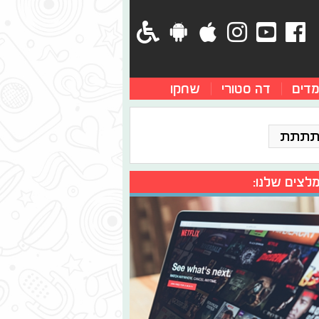
מדים
דה סטורי
שחקו
תתתת
לצים שלנו: