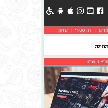
מדים
דה סטורי
שחקו
תתתת
לצים שלנו: