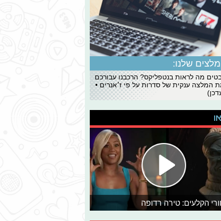
לצים שלנו:
ים מה לראות בנטפליקס? הרכבנו עבורכם
 המלצה ענקית של סדרות על פי ז׳אנרים •
כן)
או
רי הקלעים: טירה רדופה