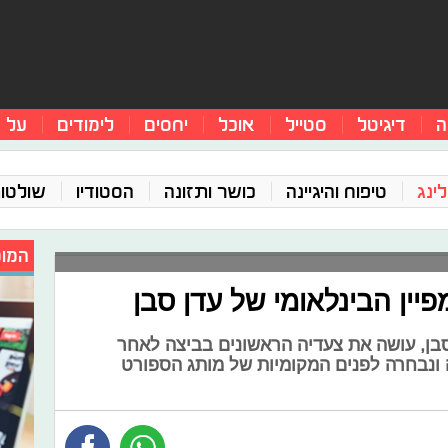
ה
דיגיטל
סטייל
אוכל
יחסים
לימודים
על 
ינג
טיפוח והיגיינה
כושר ותזונה
הסטודיו
שולטו
המומ
יין הבינלאומי של עדן סבן
סבן, עושה את צעדיה הראשונים בביצה לאחר
ונבחרה לפנים המקומיות של מותג הספורט