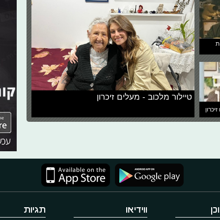
ת
טיילור מלכוב - מעלים זיכרון
זיכרון
כן
ווידיאו
תגיות