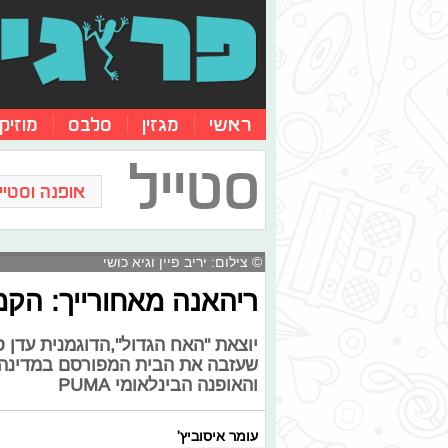
ראשי
מגזין
סלבס
מוזיק
סטייל
אופנה וסטייל
© צילום: יריב פיין וגיא כושי
ריהאנה מאחורייך: הקמפ
יוצאת "האח הגדול",הדוגמנית עדן 
שעזבה את הבית המפורסם במדינה 
והאופנה הבינלאומי PUMA
עומר איסוביץ'