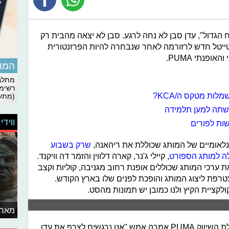
גדול", עדן סבן לא נחה לרגע. סבן לא יצאה מהבית רק
טייטל חדש לרזורמה לאחר שנבחרה להיות הפרזנטורית
פנתי PUMA.
המומ
מתלבט
רשימת
ות מטקס ה/KCA?
(מתעד
עשתה למען תלמידה
ווידי
שות לפורים
לאומיים של המותג שכוללת את ריהאנה,
שרק בשבוע
ה למותג הספורט
, קיילי ג'נר, קארה דלווין והזמר דה וויקנד.
ת ערכי המותג שכוללים אופנת רחוב מגניבה, קוליות וקצב
טרפת ליצוג המותג והופכת לפנים שלו בארץ הקודש.
לקציית הקיץ ולנו כמובן יש תמונות מהסט.
מאחו
לרגל הבחירה בדוגמנית מור פסו, מנהלת השיווק PUMA אמרה אמש "אנו נרגשים לצרף את עדן