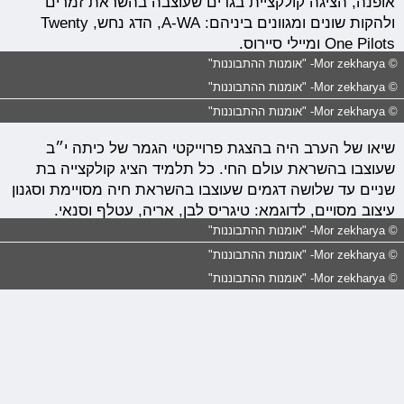
אופנה, הציגה קולקציית בגדים שעוצבה בהשראת זמרים
ולהקות שונים ומגוונים ביניהם: A-WA, הדג נחש, Twenty
One Pilots ומיילי סיירוס.
© Mor zekharya- "אומנות ההתבוננות"
© Mor zekharya- "אומנות ההתבוננות"
© Mor zekharya- "אומנות ההתבוננות"
שיאו של הערב היה בהצגת פרוייקטי הגמר של כיתה י״ב
שעוצבו בהשראת עולם החי. כל תלמיד הציג קולקצייה בת
שניים עד שלושה דגמים שעוצבו בהשראת חיה מסויימת וסגנון
עיצוב מסויים, לדוגמא: טיגריס לבן, אריה, עטלף וסנאי.
© Mor zekharya- "אומנות ההתבוננות"
© Mor zekharya- "אומנות ההתבוננות"
© Mor zekharya- "אומנות ההתבוננות"