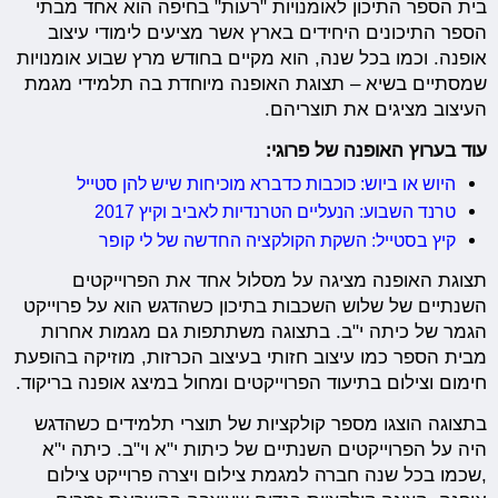
בית הספר התיכון לאומנויות "רעות" בחיפה הוא אחד מבתי
הספר התיכונים היחידים בארץ אשר מציעים לימודי עיצוב
אופנה. וכמו בכל שנה, הוא מקיים בחודש מרץ שבוע אומנויות
שמסתיים בשיא – תצוגת האופנה מיוחדת בה תלמידי מגמת
העיצוב מציגים את תוצריהם.
עוד בערוץ האופנה של פרוגי:
היוש או ביוש: כוכבות כדברא מוכיחות שיש להן סטייל
טרנד השבוע: הנעליים הטרנדיות לאביב וקיץ 2017
קיץ בסטייל: השקת הקולקציה החדשה של לי קופר
תצוגת האופנה מציגה על מסלול אחד את הפרוייקטים
השנתיים של שלוש השכבות בתיכון כשהדגש הוא על פרוייקט
הגמר של כיתה י"ב. בתצוגה משתתפות גם מגמות אחרות
מבית הספר כמו עיצוב חזותי בעיצוב הכרזות, מוזיקה בהופעת
חימום וצילום בתיעוד הפרוייקטים ומחול במיצג אופנה בריקוד.
בתצוגה הוצגו מספר קולקציות של תוצרי תלמידים כשהדגש
היה על הפרוייקטים השנתיים של כיתות י"א וי"ב. כיתה י"א
,שכמו בכל שנה חברה למגמת צילום ויצרה פרוייקט צילום