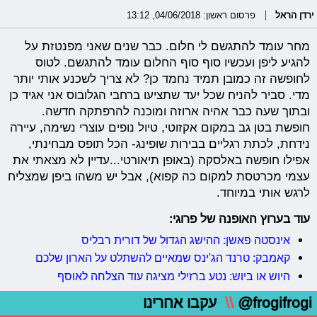
ירדן הראל
פרסום ראשון: 04/06/2018, 13:12
מחר עומד להתגשם לי חלום. כבר שנים שאני מפנטזת על
להגיע ליפן ועכשיו סוף סוף החלום עומד להתגשם. לטוס
לחופשה זה כמובן תמיד נחמד כן? לא צריך לשכנע אותי יותר
מדי. סביר להניח שכל יעד שתציעו ברחבי הגלובוס אני אגיד כן
ובתוך שעה כבר אהיה ארוזה ומוכנה להרפתקה חדשה.
חופשת בטן גב במקום אקזוטי, טיול נופים עוצרי נשימה, עיירה
נידחת, לכתת רגליים בבירות שופינג- הכל תופס מבחינתי,
אפילו חופשה באלסקה (באופן תיאורטי...עדיין לא מצאתי את
עצמי מכרטסת למקום כה קפוא), אבל יש משהו ביפן שמצליח
לרגש אותי במיוחד.
עוד בערוץ האופנה של פרוגי:
אינסטה פאשן: ההישג הגדול של דורית רבליס
קאמבק: טרנד הג'ינס שמאיים להשתלט על הארון שלכם
היוש או ביוש: נטע ברזילי מציגה עוד הצלחה לאוסף
@frogifrogi
\\
עקבו אחרינו