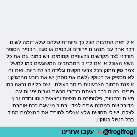
אולי זאת התרבות הכל כך מיוחדת שלהם שלא דומה לשום
דבר אחר עם מנהגים ייחודים וטקסים או סגנון הבנייה הסופר
מודרני לצד מקדשים צבעוניים וקסומים. ויש כמובן גם את כל
נושא האוכל או אם לדייק הממתקים המשוגעים כמו למשל
צמר גפן מתוק בכל צבעי הקשת וגלידה בצורת חיות. ואם זה
לא מספיק אז בטוקיו (לשם אני טסה) יש את רובע ההרגו'קו:
אופנת הרחוב הצבעונית ביותר בעולם - שם כל יום נראה כמו
פורים. בטוח כבר ראיתם ברחבי הרשת נערות יפניות עם
פאות זרחניות, פלטפורמות נוצצות וחצאית טוטו ורודה נכון?
מדובר שם במחזה שכיח למדי. בתור מי שגם ככה אוהבת
לצלם, יש לי תחושה שלא אצליח להוריד את המצלמה מהיד
בכל הטיול בטוקיו.
@frogifrogi
\\
עקבו אחרינו