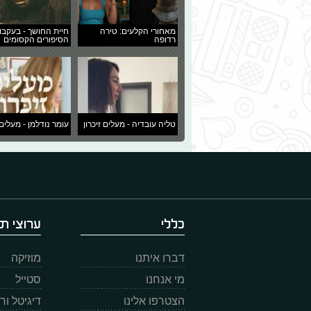
מאחורי הקלעים: טירה
חיית החושך - בעקבו
רדופה
הסיפורים הקסומים
טליה עובדיה - מעלים זיכרון
עומר נודלמן - מעלים 
כללי
ערוצי תו
דברו איתנו
מוזיקה
מי אנחנו
סטייל
הצטרפו אלינו
דיגיטל ו