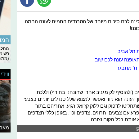
הכינה לכם סיכום מיוחד של הטרנדים החמים לעונה החמה.
ננו!
המומ
מתלבט
ת תל אביב
רשימת
(מתעד
אופנה עונה לכם שוב
רת' מתבגר
ווידי
 (ולהוסיף לק מגניב אחרי שהזנחנו בחורף) וללכת
 העונה הוא ניוד ואפשר למצוא שלל סנדלים יווניים בצבעי
שתחליטו לדפוק וגם ללוק קז'ואל רגוע. אחריהם בתור
 עם צבעים, חרוזים, צדפים וכו'. באופן כללי הצדפים
אותם בכל מקום וצורה.
מאחו