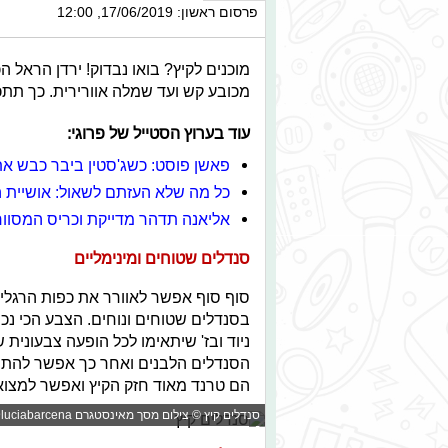
פרסום ראשון: 17/06/2019, 12:00
מוכנים לקיץ? בואו נבדוק! ירדן הראל 
מכובע קש ועד שמלה אוורירית. כך תתכו
עוד בערוץ הסטייל של פרוגי:
פאשן פוסט: כשג'סטין ביבר כבש א
כל מה שלא העזתם לשאול: אושיית ה
אליאנה תדהר מדייקת וכריס המסוו
סנדלים שטוחים ומינימליים
סוף סוף אפשר לאוורר את כפות הרגליים
בסנדלים שטוחים ונוחים. הצבע הכי נכון
ניוד ובז' שיתאימו לכל הופעה צבעונית 
הסנדלים הלבנים ואחר כך אפשר להתפרע
הם טרנד מאוד חזק הקיץ ואפשר למצוא 
סנדלים קיץ © צילום מסך מאינסטגרם luciabarcena@