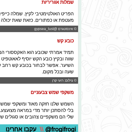
שמלות אווריריות
הפריט האולטימטיבי לקיץ. שמלה כייפי
מעטפת או כפתורים. כזאת שאת יכולה ל
© אינסטגרם @gypsea_lust
כובע קש
תמיד אמרתי שכובע הוא האקססורי המו
שווה ובקיץ כובע הקש יוסיף לאאוטפיט 
השיער. אפשר לבחור בכובע קש רחב שו
שעה ובכל מקום.
© צילום: רועי קרן
משקפי שמש צבעוניים
השמש שלנו חזקה מאוד ומשקפי שמש הם
בלי להסתכן יותר מדי במראה מצועצע. מ
שלי הם משקפיים צהובים או סגולים שע
@frogifrogi
\\
עקבו אחרינו