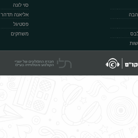
סוי לונה
הבה
אליאנה תדהר
פסטיגל
לבס
משחקים
שות