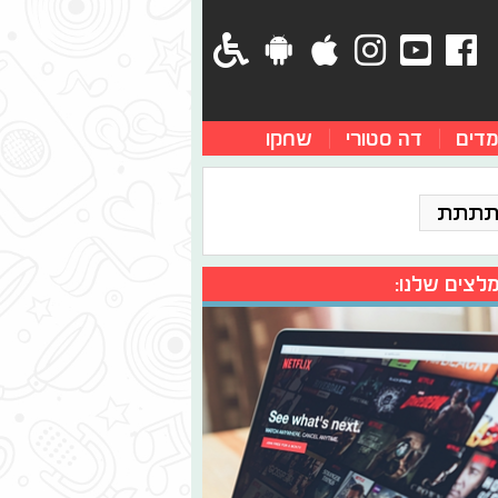
מדים
דה סטורי
שחקו
תתתת
לצים שלנו: