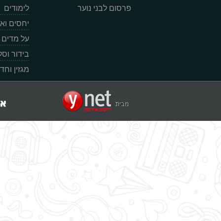
פרסום לבני נוער
לימודים
יחסים וא
על מדים
בידור וס
מגזין וחד