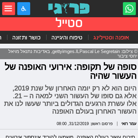
סטייל
אופנה וסטיילינג
טיפוח והיגיינה
כושר ותזונה
ה
© צילום: gettyimges.ILPascal Le Segretain, באדיבות נתנאל מויאל
יחסי ציבור
סופה של תקופה: אירועי האופנה של
העשור שהיה
היום הוא לא רק יומה האחרון של שנת 2019,
אלא גם סופו של העשור השני למאה ה – 21.
אלו עשרת הרגעים הגדולים ביותר שעשו לנו את
העשור האחרון בעולם האופנה
עמר רואי
פרסום ראשון: 31/12/2019, 08:00
סיכום עשור בעולם האופנה, משמעו להוריד אינספור אירועים