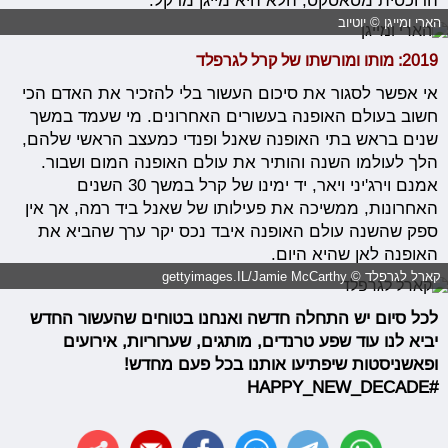
הדוכסית מסאסקס, הלא היא מייגן מרקל.
הארי ומייגן © יוטיוב
2019: מותו ומורשתו של קרל לגרפלד
אי אפשר לסגור את סיכום העשור בלי להזכיר את האדם הכי
חשוב בעולם האופנה בעשורים האחרונים. מי שעמד במשך
שנים בראש בתי האופנה שאנל ופנדי כמעצב הראשי שלהם,
הלך לעולמו השנה והותיר את עולם האופנה המום ושבור.
אמנם וירג'יני ויאר, יד ימינו של קרל במשך 30 השנים
האחרונות, ממשיכה את פעילותו של שאנל ביד רמה, אך אין
ספק שהשנה עולם האופנה איבד נכס יקר ערך שהביא את
האופנה לאן שהיא היום.
קארל לגרפלד © gettyimages.IL/Jamie McCarthy
לכל סיום יש התחלה חדשה ואנחנו בטוחים שהעשור החדש
יביא לנו עוד שפע טרנדים, מותגים, שערוריות, אירועים
ופאשניסטות שיפתיעו אותנו בכל פעם מחדש!
HAPPY_NEW_DECADE
#