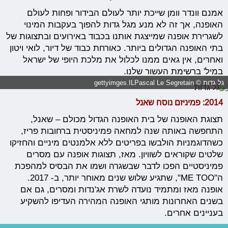
אמנם וונדר וומן שייכת יותר לעולם הבידור ופחות לעולם
האופנה, אך זה לא מנע מגל גדות להפוך בעקבות המינוי
לשגרירת אופנה שמייצגת אותנו בכבוד באירועים ובתצוגות של
בתי האופנה הגדולים ביותר. כאורחת כבוד של דיור, לואי ויטון
ואחרים, אין גאים ממנו לכלול את מלכת היופי של ישראל
במיל' ברשימת העשור שלנו.
גל גדות © gettyimges.ILPascal Le Segretain
2014: פמיניזם נוסח שאנל
תצוגת האופנה של בית האופנה הגדול מכולם – שאנל,
התחפשה באותה שנה למחאה פמיניסטית ברחובות פריז,
כשהדוגמניות הולבשו בפריטים ללא אלמנטים מיניים והחזיקו
שלטים שקוראים לשוויון. מאז, תצוגות אופנה עם מסרים
פמיניסטיים הפכו לדבר שבשגרה ושמו את הבסיס למהפכת
ה"ME TOO", שתגיע שלוש שנים מאוחר יותר, ב- 2017.
אופנה מאז ומתמיד נועדה לשרת אג'נדות ומסרים, גם אם
בשנים האחרונות מותגי האופנה המהירה העדיפו להשקיע
בעניינים אחרים.