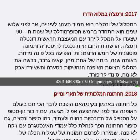
2017: ורסצ'ה במלוא הדרו
המסלול של ורסצ'ה הוא תמיד תענוג לעיניים, אך לפני שלוש
שנים הוא התהדר בחמש הסופרמודלס של שנות ה – 90
שצעדו על המסלול יחד עם המעצבת הראשית דונטלה
ורסצ'ה. הרשתות החברתיות נכנסו להיסטריה ותמונה
פוטוגנית של חמש הדוגמניות הופיעה בכל פינה נידחת.
באותה שנה, ביתה של אחת מהן, קאיה גרבר, כבשה את
מסלולי תצוגות האופנה הנחשקות בסערה והשאירה אבק
לאימה, סינדי קרופורד.
43d1d46f890e7 © Gettyimages.IL/Catwalking
2018: החתונה המלכותית של הארי ומייגן
כל חתונה בארמון בקינגהאם הופכת לדבר הכי חם בעולם
האופנה עוד לפני שההצעה אפילו מגיעה, עם דיבור נון-סטופ
על הסטייל של הדוכסיות בהווה ולעתיד. כמו סיפור ורסצ'ה, גם
סיפור החתונה הפך לנחלת כלל עמודי האינסטגרם עם זיקה
לאופנה, שמיהרו לפרסם תמונות של שמלות הכלה של