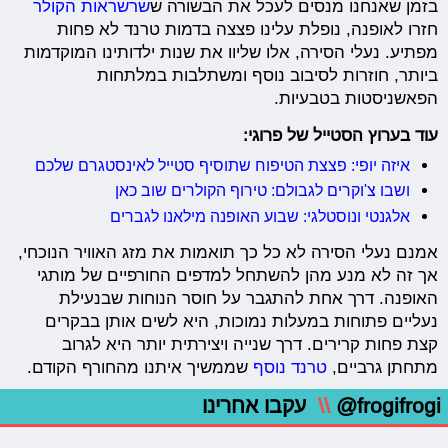
בזמן שאנחנו מנסים לעכל את הבשורה ש
שרשראות הקולר
חזרו לאופנה, נופלת עלינו פצצה בדמות טרנד לא פחות
מפתיע. נעלי הסירה, אלו שליוו את שנות ילדותינו המוקדמות
ביותר, חוזרות לסיבוב נוסף ומשתלבות במלתחות
הפאשניסטות בטבעיות.
עוד בערוץ הסטייל של פרוגי:
איזה יופי: פצצת הטיפוח שתוסיף סטייל לאינסטגרם שלכם
ושבו צ'וקרים לגבולם: טירוף הקולרים שוב כאן
אלגנטי ונוסטלגי: שבוע האופנה מילאנו לגברים
אמנם נעלי הסירה לא כל כך תואמות את מזג האוויר הנוכחי,
אך זה לא מנע מהן להשתחל למדפים החורפיים של מותגי
האופנה. דרך אחת להתגבר על חוסר הנוחות שבנעילת
נעליים פתוחות במעלות נמוכות, היא לשים אותן בבקרים
קצת פחות קרירים. דרך שנייה ויצירתית יותר היא לגרוב
מתחתן גרביים,
טרנד נוסף
שממשיך איתנו מהחורף הקודם.
@frogifrogi
\\
עקבו אחרינו