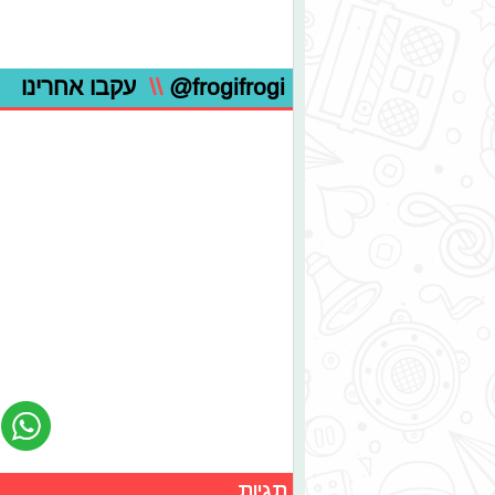
@frogifrogi
\\
עקבו אחרינו
תגיות