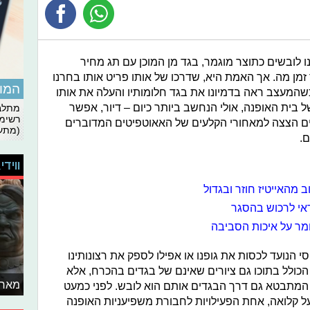
ו לובשים כתוצר מוגמר, בגד מן המוכן עם תג מחיר
 מה. אך האמת היא, שדרכו של אותו פריט אותו בחרנו
המומ
כשהמעצב ראה בדמיונו את בגד חלומותיו והעלה את אותו
 בית האופנה, אולי הנחשב ביותר כיום – דיור, אפשר
מתלבט
רשימת
ים הצצה למאחורי הקלעים של האאוטפיטים המדוברים
(מתעד
.
ווידי
מהאייטיז חוזר ובגדול
אי לרכוש בהסגר
ומר על איכות הסביבה
י הנועד לכסות את גופנו או אפילו לספק את רצונותינו
הכולל בתוכו גם ציורים שאינם של בגדים בהכרח, אלא
מאחו
 המתבטא גם דרך הבגדים אותם הוא לובש. לפני כמעט
 קלואה, אחת הפעילויות לחבורת משפיעניות האופנה