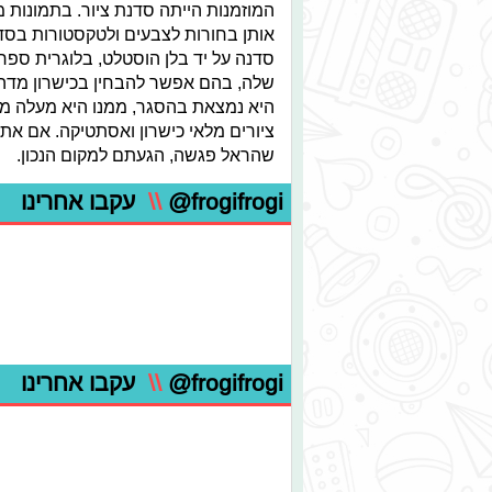
המוזמנות הייתה סדנת ציור. בתמונו
אותן בחורות לצבעים ולטקסטורות בסדנ
סדנה על יד בלן הוסטלט, בלוגרית ספ
שלה, בהם אפשר להבחין בכישרון מדהי
היא נמצאת בהסגר, ממנו היא מעלה מיד
ציורים מלאי כישרון ואסתטיקה. אם א
שהראל פגשה, הגעתם למקום הנכון.
@frogifrogi
\\
עקבו אחרינו
@frogifrogi
\\
עקבו אחרינו