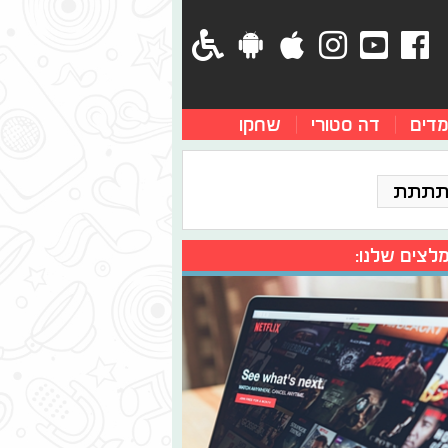
מדים
דה סטורי
שחקו
תתתת
לצים שלנו: