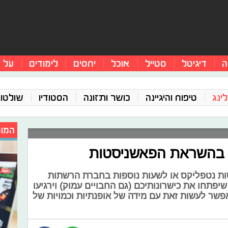
ה
דיגיטל
סטייל
אוכל
יחסים
לימודים
על 
ינג
טיפוח והיגיינה
כושר ותזונה
הסטודיו
שולטו
המומ
סות נטפליקס או לשעות נוספות בחברת הרשתות
שיפתחו את כישרונותיכם (גם החבויים עמוק) וירגיעו
פשר לעשות זאת עם מידה של אופנתיות וכמויות של