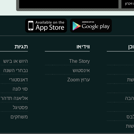
זיכרון
כן
ווידיאו
תגיות
The Story
היוש או ביוש
אינסטוש
נבחרי השנה
רשת
ערוץ Zoom
דאנסטורי
סוי לונה
הבה
אליאנה תדהר
פסטיגל
לבס
משחקים
שות