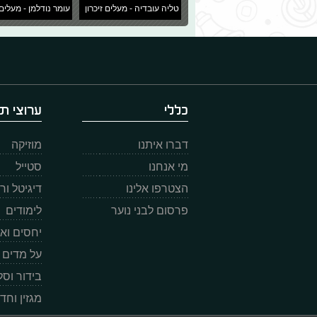
טליה עובדיה - מעלים זיכרון
עומר נודלמן - מעלים 
כללי
ערוצי תו
דברו איתנו
מוזיקה
מי אנחנו
סטייל
הצטרפו אלינו
דיגיטל ו
פרסום לבני נוער
לימודים
יחסים וא
על מדים
בידור וס
מגזין וחד