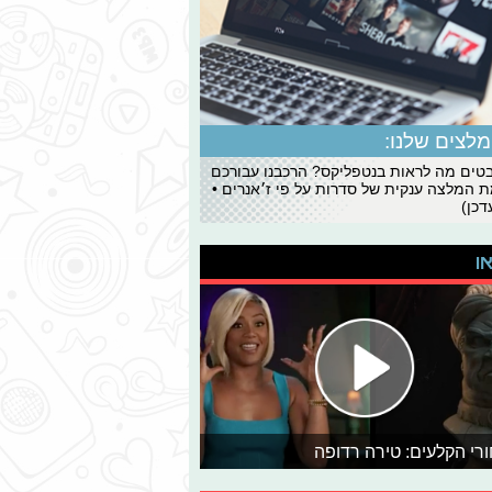
לצים שלנו:
ים מה לראות בנטפליקס? הרכבנו עבורכם
 המלצה ענקית של סדרות על פי ז׳אנרים •
כן)
או
רי הקלעים: טירה רדופה