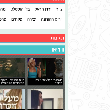
ציור
ירדן הראל
בלן הוסטלט
מרתה
וירוס הקורונה
יצירה
פקחים
פרפ
תגובות
ווידיאו
מאחורי הקלעים: טירה
חיית החושך - בעקבו
רדופה
הסיפורים הקסומים