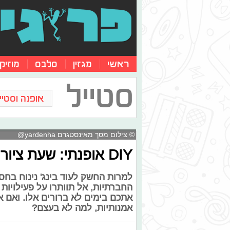
ראשי
מגזין
סלבס
מוזיק
סטייל
אופנה וסטייל
© צילום מסך מאינסטגרם yardenha@
DIY אופנתי: שעת ציור בהשראת הפאשניסטות
למרות החשק לעוד בינג' נינוח בח
החברתיות, אל תוותרו על פעילויות 
אתכם בימים לא ברורים אלו. ואם א
אמנותיות, למה לא בעצם?