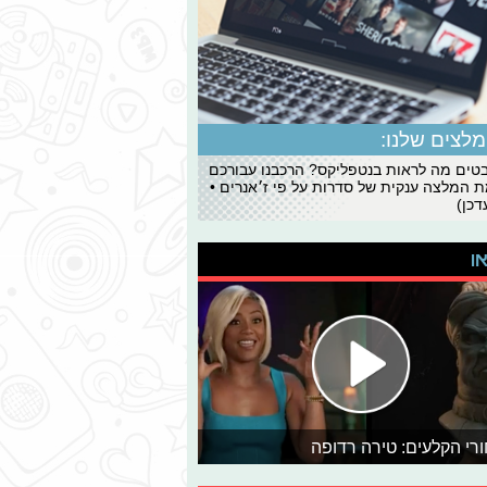
לצים שלנו:
ים מה לראות בנטפליקס? הרכבנו עבורכם
 המלצה ענקית של סדרות על פי ז׳אנרים •
כן)
או
רי הקלעים: טירה רדופה