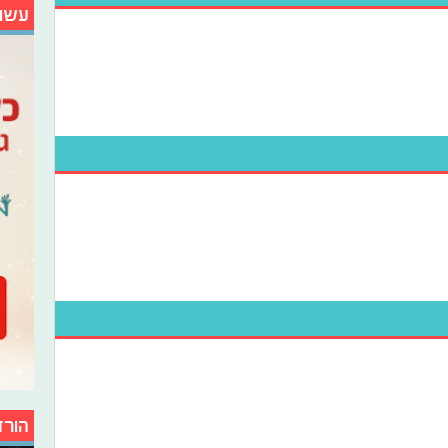
עשו
הורד