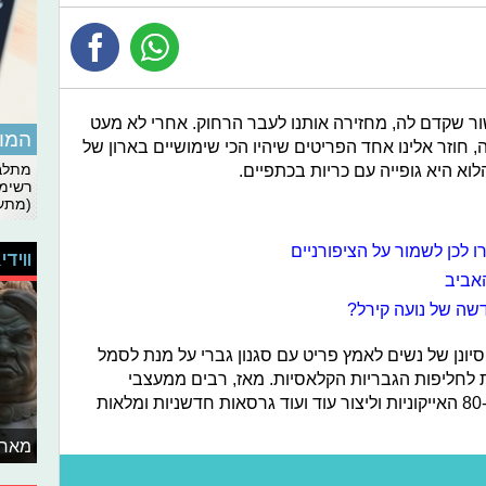
ות ששנת 2020, כמו העשור שקדם לה, מחזירה אותנו לעבר הרחוק. אחרי לא מעט
המומ
חוזר אלינו אחד הפריטים שיהיו הכי שימושיים בארון של
וא היא גופייה עם כריות בכתפיים.
מתלבט
רשימת
(מתעד
ו לכן לשמור על הציפורניים
ווידי
אביב
דשה של נועה קירל?
ות ה-80, בעקבות ניסיונן של נשים לאמץ פריט עם סגנון גברי על מנת לסמל
ת לחליפות הגבריות הקלאסיות. מאז, רבים ממעצבי
האופנה החליטו לחזור בזמן אל שנות ה-80 האייקוניות וליצור עוד ועוד גרסאות חדשניות ומלאות
מאחו