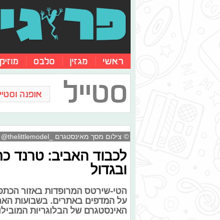
ראשי
מגזין
סלבס
מוזיק
סטייל
אופנה וסטייל
© צילום מסך מאינסטגרם _thelittlemodel@
לכבוד האביב: טרנד כרי
ובגדול
הטי-שירטס המרופדות באזור הכתפי
על המדפים באתרים. בשבועות האחר
האינסטגרם של הבלוגריות המובילות