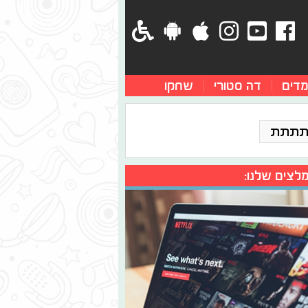
מדים
דה סטורי
שחקו
תתתת
לצים שלנו: