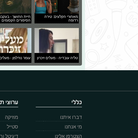
מאחורי הקלעים: טירה
חיית החושך - בעקבו
רדופה
הסיפורים הקסומים
טליה עובדיה - מעלים זיכרון
עומר נודלמן - מעלים 
כללי
ערוצי תו
דברו איתנו
מוזיקה
מי אנחנו
סטייל
הצטרפו אלינו
דיגיטל ו