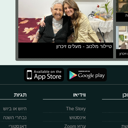
ת
טיילור מלכוב - מעלים זיכרון
זיכרון
כן
ווידיאו
תגיות
The Story
היוש או ביוש
אינסטוש
נבחרי השנה
רשת
ערוץ Zoom
דאנסטורי