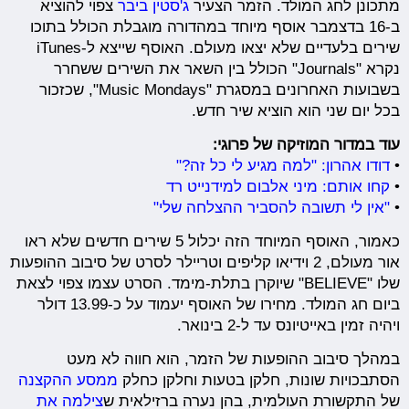
מתכונן לחג המולד. הזמר הצעיר
ג'סטין ביבר
צפוי להוציא
ב-16 בדצמבר אוסף מיוחד במהדורה מוגבלת הכולל בתוכו
שירים בלעדיים שלא יצאו מעולם. האוסף שייצא ל-iTunes
נקרא "Journals" הכולל בין השאר את השירים ששחרר
בשבועות האחרונים במסגרת "Music Mondays", שכזכור
בכל יום שני הוא הוציא שיר חדש.
עוד במדור המוזיקה של פרוגי:
•
דודו אהרון: "למה מגיע לי כל זה?"
•
קחו אותם: מיני אלבום למידנייט רד
•
"אין לי תשובה להסביר ההצלחה שלי"
כאמור, האוסף המיוחד הזה יכלול 5 שירים חדשים שלא ראו
אור מעולם, 2 וידיאו קליפים וטריילר לסרט של סיבוב ההופעות
שלו "BELIEVE" שיוקרן בתלת-מימד. הסרט עצמו צפוי לצאת
ביום חג המולד. מחירו של האוסף יעמוד על כ-13.99 דולר
ויהיה זמין באייטיונס עד ל-2 בינואר.
במהלך סיבוב ההופעות של הזמר, הוא חווה לא מעט
הסתבכויות שונות, חלקן בטעות וחלקן כחלק
ממסע ההקצנה
של התקשורת העולמית, בהן נערה ברזילאית ש
צילמה את