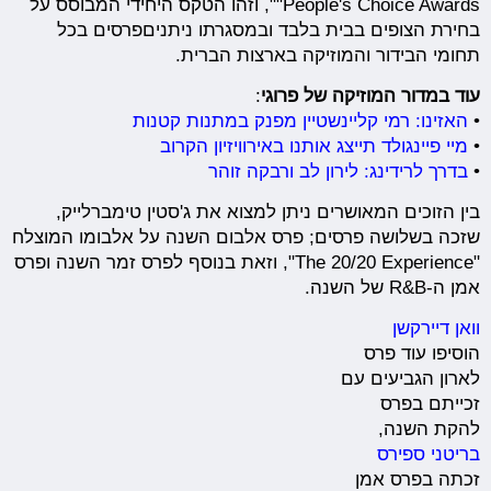
"People's Choice Awards", וזהו הטקס היחידי המבוסס על
בחירת הצופים בבית בלבד ובמסגרתו ניתניםפרסים בכל
תחומי הבידור והמוזיקה בארצות הברית.
עוד במדור המוזיקה של פרוגי
:
•
האזינו: רמי קליינשטיין מפנק במתנות קטנות
•
מיי פיינגולד תייצג אותנו באירוויזיון הקרוב
•
בדרך לרידינג: לירון לב ורבקה זוהר
בין הזוכים המאושרים ניתן למצוא את ג'סטין טימברלייק,
שזכה בשלושה פרסים; פרס אלבום השנה על אלבומו המוצלח
"The 20/20 Experience", וזאת בנוסף לפרס זמר השנה ופרס
אמן ה-R&B של השנה.
וואן דיירקשן
הוסיפו עוד פרס
לארון הגביעים עם
זכייתם בפרס
להקת השנה,
בריטני ספירס
זכתה בפרס אמן