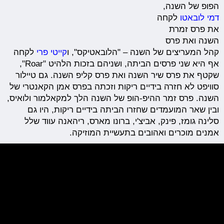
הפופ של השנה,
דמי לובאטו
לקחה
את פרס זמרת
השנה ואת פרס
קהל המעריצים של השנה – "הלובאטיקס", ו
קייטי פרי
לקחה
אף היא שני פרסים הביתה, ושניהם בזכות הלהיט "Roar",
שקטף את פרס שיר השנה ואת פרס קליפ השנה. גם טיילור
סוויפט לא חזרה בידיים ריקות וזכתה בפרס אמן הקאנטרי של
השנה. פרס זמר ההיפ-הופ של השנה הלך למקאלמור ולואיס,
ובין שאר המועמדים שחזרו הביתה בידיים ריקות, היו גם
סלינה גומז, פינק, אביצ'י, ברונו מארס, ריהאנה עווד שלל
אמנים מוכרים ואהובים בתעשיית המוזיקה.