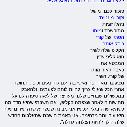
•
לא בוגדים בנו: הדג נחש בסינגל שלישי
כזכור לכם, מישל
ו
קורי מונטית'
ניהלו זוגיות
מתוקשרת ו
מותו
הטרגי
של
קורי
ריסק אותה
.
הקליפ שלה לשיר
הוא קליפ עדין
המבטא את
כאבה לאור מותו
של קורי. השיר
מציג צד מאוד יפה ואישי בה, עם לחן נעים וכיפי, ותחושה
אחרי הכל שאולי צריך להיות לוחם לפעמים, ולהאבק
במכשולים שבחיים שלנו. מעריצה של ליאה סיפרה לנו על
תחושותיה לאחר שצפתה בקליפ, "אם חשבתי שהיא מדהימה
כשהיא שרה בגלי, עכשיו אני מבינה שכשהיא שרה שירים שלה
היא עוד יותר מדהימה. אני באמת חושבת שהאלבום החדש
שלה הולך להיות הצלחה גדולה".