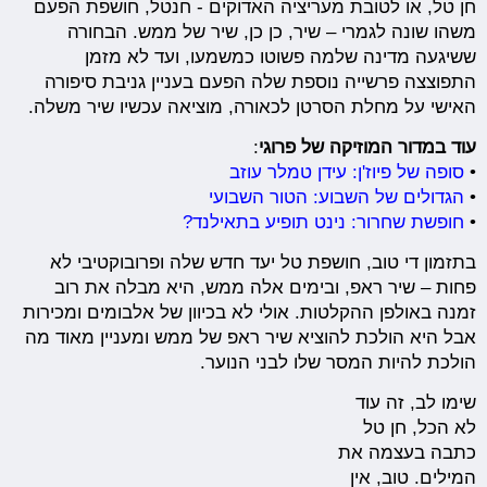
חן טל, או לטובת מעריציה האדוקים - חנטל, חושפת הפעם
משהו שונה לגמרי – שיר, כן כן, שיר של ממש. הבחורה
ששיגעה מדינה שלמה פשוטו כמשמעו, ועד לא מזמן
התפוצצה פרשייה נוספת שלה הפעם בעניין גניבת סיפורה
האישי על מחלת הסרטן לכאורה, מוציאה עכשיו שיר משלה.
עוד במדור המוזיקה של פרוגי
:
•
סופה של פיוז'ן: עידן טמלר עוזב
•
הגדולים של השבוע: הטור השבועי
•
חופשת שחרור: נינט תופיע בתאילנד?
בתזמון די טוב, חושפת טל יעד חדש שלה ופרובוקטיבי לא
פחות – שיר ראפ, ובימים אלה ממש, היא מבלה את רוב
זמנה באולפן ההקלטות. אולי לא בכיוון של אלבומים ומכירות
אבל היא הולכת להוציא שיר ראפ של ממש ומעניין מאוד מה
הולכת להיות המסר שלו לבני הנוער.
שימו לב, זה עוד
לא הכל, חן טל
כתבה בעצמה את
המילים. טוב, אין