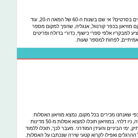
תמיד חלמתם לעשות כישוף, כמו שרואים בסרטים? אי שם בשנות ה-60 של המאה ה-20, עוד
 מוזיאון בכפר קורנוול, אנגליה, שהפך למקום מספר
יע למבקריו אלפי ספרי כישוף, כדורי בדולח ופריטים
מיתיים, לפחות למספר שעות.
כפי שאנחנו מכירים בכל מקום, נמצא מוזיאון האסלות
הראשון הגדול ביותר בעולם בעיר הבירה, ניו דלהי. במוזיאון תוכלו למצוא אסלות מ-50 מדינות
ק, ימי הביניים והעידן המודרני. מעבר לכך, תוכלו ללמוד
ההרגלים ואפילו לקרוא קטעי שירה שנכתבו על האסלות.