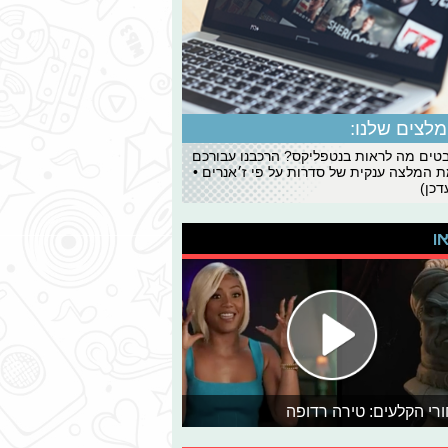
לצים שלנו:
ים מה לראות בנטפליקס? הרכבנו עבורכם
 המלצה ענקית של סדרות על פי ז׳אנרים •
כן)
או
רי הקלעים: טירה רדופה