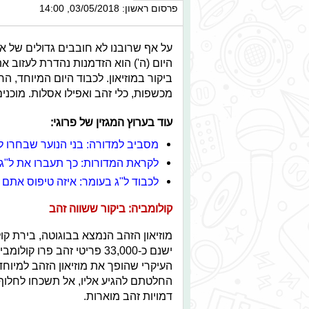
פרסום ראשון: 03/05/2018, 14:00
על אף שרובנו לא חובבים גדולים של אומ
היום (ה') הוא הזדמנות נהדרת לעזוב א
ביקור במוזיאון. לכבוד היום המיוחד, 
מכשפות, כלי זהב ואפילו אסלות. מוכנ
עוד בערוץ המגזין של פרוגי:
מסביב למדורה: בני הנוער שבחרו ל
לקראת המדורות: כך תעברו את ל"ג
לכבוד ל"ג בעומר: איזה טיפוס אתם
קולומביה: ביקור ששווה זהב
מוזיאון הזהב הנמצא בבוגוטה, בירת קול
ישנם כ-33,000 פריטי זהב פר
העיקרי שהופך את מוזיאון הזהב למיוח
דמויות זהב מוארות.