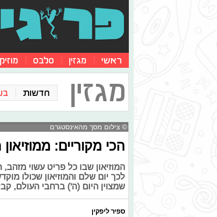
ראשי
מגזין
סלבס
מוזיק
מגזין
חדשות
בע
© צילום מסך מהאינסטגרם
הכי מקוריים: ממוזיאון
המוזיאון שבו כל פריט עשוי מזהב,
לכך יום שלם והמוזיאון שכולו מוקדש
שמצוין היום (ה') ברחבי העולם, קבל
ספיר ליפקין