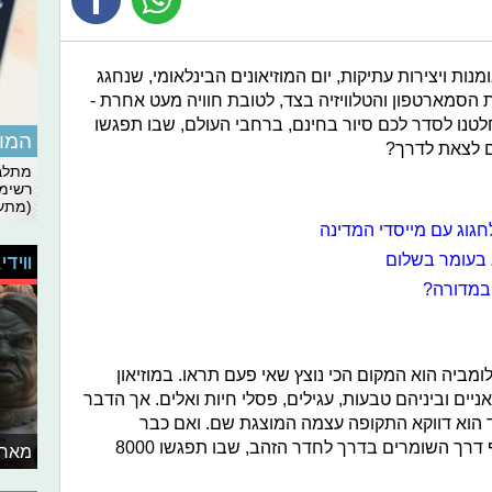
נות ויצירות עתיקות, יום המוזיאונים הבינלאומי, שנחגג
ת הסמארטפון והטלוויזיה בצד, לטובת חוויה מעט אחרת -
החלטנו לסדר לכם סיור בחינם, ברחבי העולם, שבו תפגשו
המומ
ים לצאת לדרך?
מתלבט
רשימת
(מתעד
חגוג עם מייסדי המדינה
 בעומר בשלום
ווידי
 במדורה?
ומביה הוא המקום הכי נוצץ שאי פעם תראו. במוזיאון
ו קולומביאניים וביניהם טבעות, עגילים, פסלי חיות ואלים. אך הדבר
ד הוא דווקא התקופה עצמה המוצגת שם. ואם כבר
החלטתם להגיע אליו, אל תשכחו לחלוף דרך השומרים בדרך לחדר הזהב, שבו תפגשו 8000
מאחו