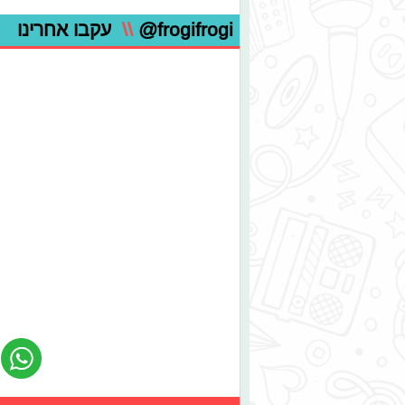
@frogifrogi
\\
עקבו אחרינו