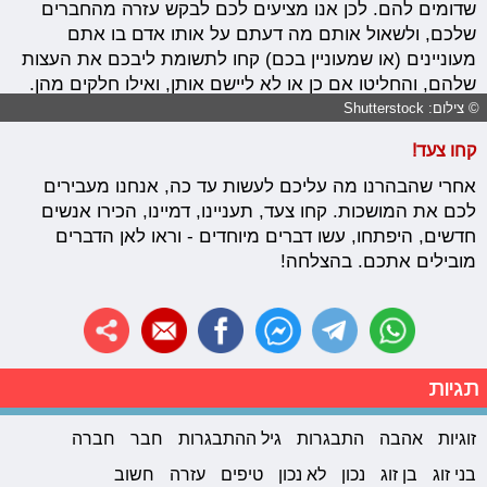
שדומים להם. לכן אנו מציעים לכם לבקש עזרה מהחברים
שלכם, ולשאול אותם מה דעתם על אותו אדם בו אתם
מעוניינים (או שמעוניין בכם) קחו לתשומת ליבכם את העצות
שלהם, והחליטו אם כן או לא ליישם אותן, ואילו חלקים מהן.
© צילום: Shutterstock
קחו צעד!
אחרי שהבהרנו מה עליכם לעשות עד כה, אנחנו מעבירים
לכם את המושכות. קחו צעד, תעניינו, דמיינו, הכירו אנשים
חדשים, היפתחו, עשו דברים מיוחדים - וראו לאן הדברים
מובילים אתכם. בהצלחה!
תגיות
זוגיות
אהבה
התבגרות
גיל ההתבגרות
חבר
חברה
בני זוג
בן זוג
נכון
לא נכון
טיפים
עזרה
חשוב