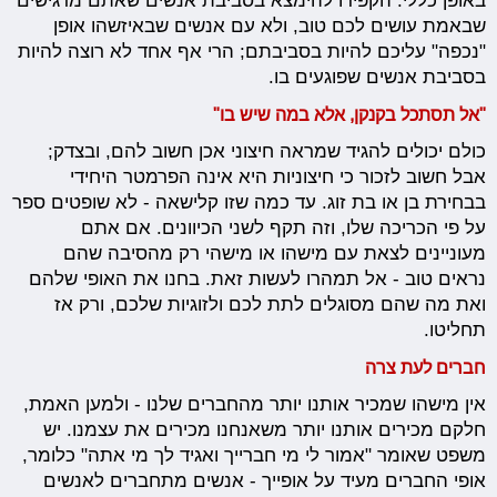
באופן כללי. הקפידו להימצא בסביבת אנשים שאתם מרגישים
שבאמת עושים לכם טוב, ולא עם אנשים שבאיזשהו אופן
"נכפה" עליכם להיות בסביבתם; הרי אף אחד לא רוצה להיות
בסביבת אנשים שפוגעים בו.
"אל תסתכל בקנקן, אלא במה שיש בו"
כולם יכולים להגיד שמראה חיצוני אכן חשוב להם, ובצדק;
אבל חשוב לזכור כי חיצוניות היא אינה הפרמטר היחידי
בבחירת בן או בת זוג. עד כמה שזו קלישאה - לא שופטים ספר
על פי הכריכה שלו, וזה תקף לשני הכיוונים. אם אתם
מעוניינים לצאת עם מישהו או מישהי רק מהסיבה שהם
נראים טוב - אל תמהרו לעשות זאת. בחנו את האופי שלהם
ואת מה שהם מסוגלים לתת לכם ולזוגיות שלכם, ורק אז
תחליטו.
חברים לעת צרה
אין מישהו שמכיר אותנו יותר מהחברים שלנו - ולמען האמת,
חלקם מכירים אותנו יותר משאנחנו מכירים את עצמנו. יש
משפט שאומר "אמור לי מי חברייך ואגיד לך מי אתה" כלומר,
אופי החברים מעיד על אופייך - אנשים מתחברים לאנשים