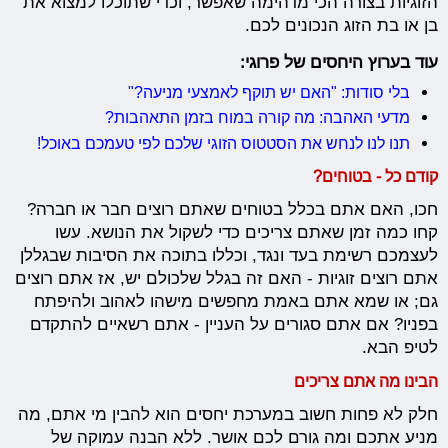
הזוגיות בצורה הכי מדהימה שאפשר, וכדי שתוכלו למצוא את
בן או בת הזוג הנכונים לכם.
עוד בערוץ היחסים של פרוגי:
בלי סודות: "האם יש תוקף לאמצעי מניעה?"
מדעי האהבה: מה קורה במוח בזמן התאהבות?
תנו לנו לנחש את הסטטוס הזוגי שלכם לפי טעמכם באוכל!
קודם כל - בטוחים?
חכו, האם אתם בכלל בטוחים שאתם רוצים חבר או חברה?
קחו כמה זמן שאתם צריכים כדי לשקול את הנושא. עשו
לעצמכם רשימת בעד ונגד, וכללו בתוכה את הסיבות שבגללן
אתם רוצים זוגיות - האם זה בגלל שלכולם יש, אז אתם רוצים
גם; או שמא אתם באמת מחפשים מישהו לאהוב ולהיפתח
בפניו? אם אתם סגורים על העניין - אתם רשאיים להתקדם
לטיפ הבא.
הבינו מה אתם צריכים
חלק לא פחות חשוב במערכת יחסים הוא להבין מי אתם, מה
מניע אתכם ומה גורם לכם אושר. ללא הבנה עמוקה של