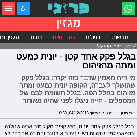
מגזין
חדשות
בעולם
בעלי חיים
דעות
מגזין וח
© צילום: איזו מתוקה!
בגלל פקק אחד קטן - יונית כמעט
ומתה מהזיהום
מי היה מאמין שדבר כזה יקרה: בגלל פקק
שהושלך לעברה, הקופה יונית כמעט ומתה
מזיהום בחלל הפה. בגלל תשומת לבם של
המטפלים - חייה ניצלו לפני שהיה מאוחר
רועי שרון
פרסום ראשון: 04/12/2013, 16:50
הכל בגלל פקק אחד.
יונית, היא קופת מקוק זנב אריה שנולדה
בספארי לפני שנה וחודש. יונית היא קטנה וחמודה אך כבר לא