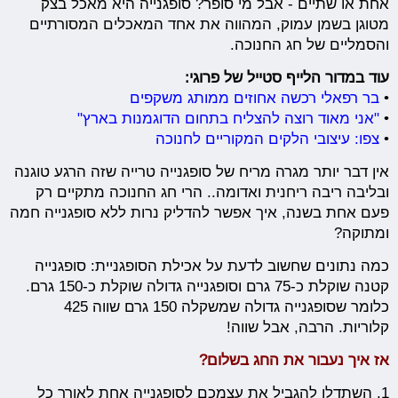
אחת או שתיים - אבל מי סופר? סופגנייה היא מאכל בצק
מטוגן בשמן עמוק, המהווה את אחד המאכלים המסורתיים
והסמליים של חג החנוכה.
עוד במדור הלייף סטייל של פרוגי:
•
בר רפאלי רכשה אחוזים ממותג משקפים
•
"אני מאוד רוצה להצליח בתחום הדוגמנות בארץ"
•
צפו: עיצובי הלקים המקוריים לחנוכה
אין דבר יותר מגרה מריח של סופגנייה טרייה שזה הרגע טוגנה
ובליבה ריבה ריחנית ואדומה.. הרי חג החנוכה מתקיים רק
פעם אחת בשנה, איך אפשר להדליק נרות ללא סופגנייה חמה
ומתוקה?
כמה נתונים שחשוב לדעת על אכילת הסופגניית: סופגנייה
קטנה שוקלת כ-75 גרם וסופגנייה גדולה שוקלת כ-150 גרם.
כלומר שסופגנייה גדולה שמשקלה 150 גרם שווה 425
קלוריות. הרבה, אבל שווה!
אז איך נעבור את החג בשלום?
1. השתדלו להגביל את עצמכם לסופגנייה אחת לאורך כל