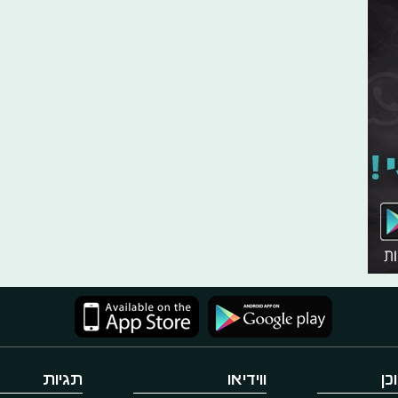
כן
ווידיאו
תגיות