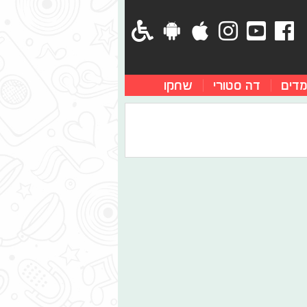
מדים
דה סטורי
שחקו