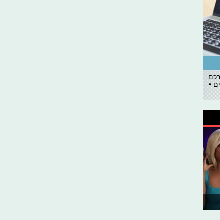
רכם
ם •