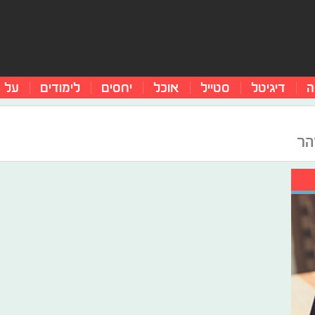
ה
דיגיטל
סטייל
אוכל
יחסים
לימודים
על 
הר