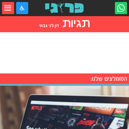
תגיות
דון לני גבאי
המומלצים שלנו: