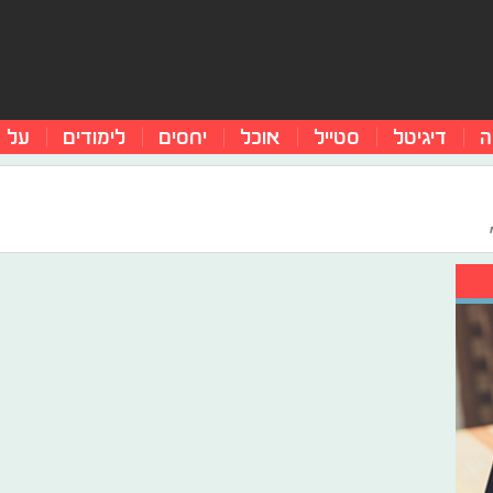
ה
דיגיטל
סטייל
אוכל
יחסים
לימודים
על 