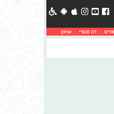
מדים
דה סטורי
שחקו