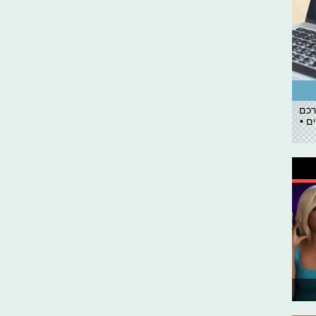
רכם
ם •