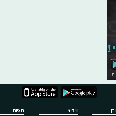
כן
ווידיאו
תגיות