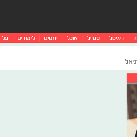
ה
דיגיטל
סטייל
אוכל
יחסים
לימודים
על 
תיאל