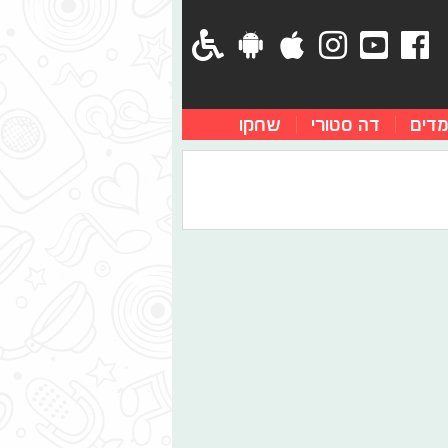
מדים
דה סטורי
שחקו