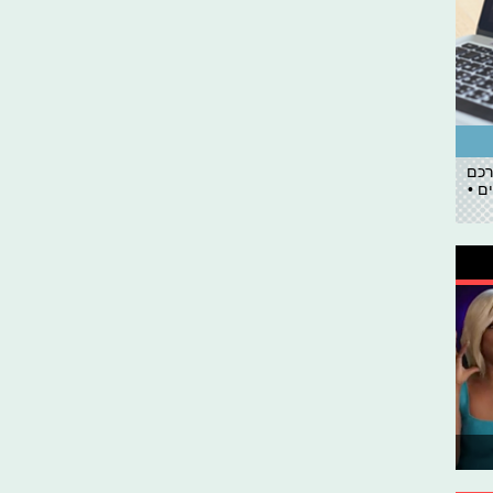
רכם
ם •