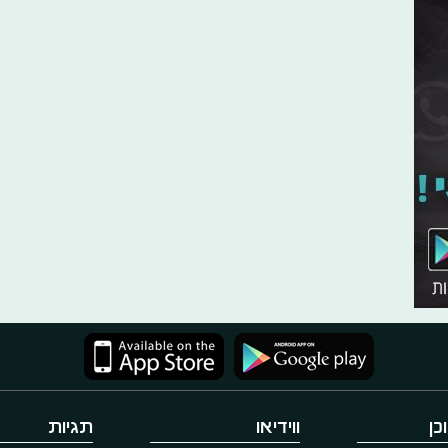
כן
ווידיאו
תגיות