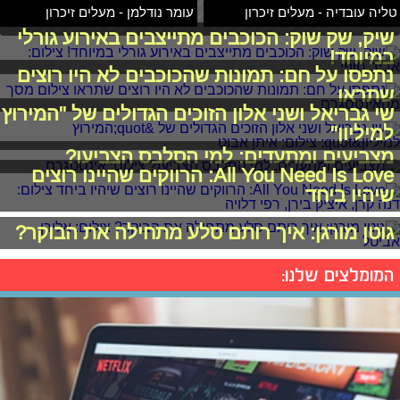
טליה עובדיה - מעלים זיכרון
עומר נודלמן - מעלים זיכרון
שיק, שק שוק: הכוכבים מתייצבים באירוע גורלי
במיוחד!
נתפסו על חם: תמונות שהכוכבים לא היו רוצים
שתראו
שי גבריאל ושני אלון הזוכים הגדולים של "המירוץ
למיליון"
מצביעים ומתעדים: למי הסלבס הצביעו?
All You Need Is Love: הרווקים שהיינו רוצים
שיהיו ביחד
גוטן מורגן: איך רותם סלע מתחילה את הבוקר?
המומלצים שלנו: