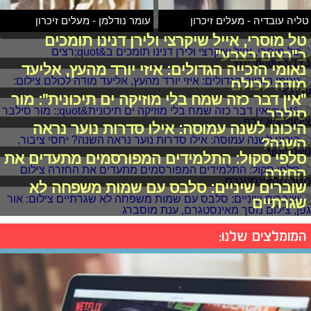
טליה עובדיה - מעלים זיכרון
עומר נודלמן - מעלים זיכרון
טל מוסרי, אייל שיקרצי ולירן דנינו תומכים
ב"רצים בצבע"
נאומי הזכייה הגדולים: איזי יורד מהעץ, אליעד
מודה לכולם
"אין דבר כזה שמח בלי מוזיקה ים תיכונית": מור
סילבר
היכונו לשנה עמוסה: אילו סדרות נוער נראה
השנה?
סלפי סקול: התלמידים המפורסמים מתעדים את
החזרה
שוברים שיניים: סלבס עם שמות משפחה לא
שגרתיים
המומלצים שלנו: