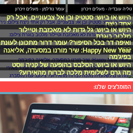
טליה עובדיה - מעלים זיכרון
עומר נודלמן - מעלים זיכרון
היוש או ביוש: סטטיק ובן אל צבעוניים, אבל רק
אחד ניצח
היוש או ביוש: גל גדות לא מאכזבת וטיילור
מלכוב בוגרת
ואיפה דר בכל הסיפור? עומר דרור מתכונן לעונת
הקיץ
Happy New Year: שיר מורנו במסעדה, אליאנה
בפיג'מה
היוש או ביוש: הסלבס בהופעה של קניה ווסט
מה גרם לשלומית מלכה לברוח מהאירוע?
המומלצים שלנו: