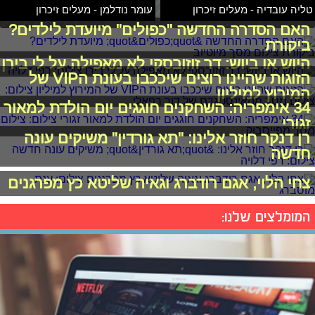
טליה עובדיה - מעלים זיכרון
עומר נודלמן - מעלים זיכרון
האם הסדרה החדשה "כפולים" מיועדת לילדים?
ביקורת
היוש או ביוש: דר זוזובסקי לא מאפילה על לי בירן
הזוגות שהיינו רוצים שיככבו בעונת הVIP של
המירוץ למיליון
34 אימפריה: השחקנים חוגגים יום הולדת למאור
זגורי
רן דנקר חוזר אלינו: "תא גורדין" משיקים עונה
חדשה
צחי הלוי, אגם רודברג וגאיה שליטא כץ מפרגנים
המומלצים שלנו: