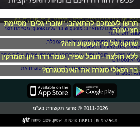
העיקר התחת: אורי פפר עושה קים קרדשיאן
תרשו לעצמכם להתאהב: "שוברי גלים" מסיימת
חצי עונה
שחקו: של מי הקעקוע הזה?
ללא חולצה - תובל שפיר, עומר דרור ויון תומרקין
בר רפאלי סוגרת את האינסטגרם?
2011-2026 © פרוגי תקשורת בע"מ
תנאי שימוש
מדיניות פרטיות
|