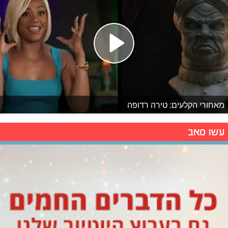
מאחורי הקלעים: טירה רדופה
עשו סאב