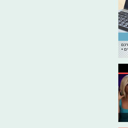
רכם
ם •