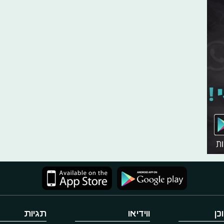
כן
ווידיאו
תגיות