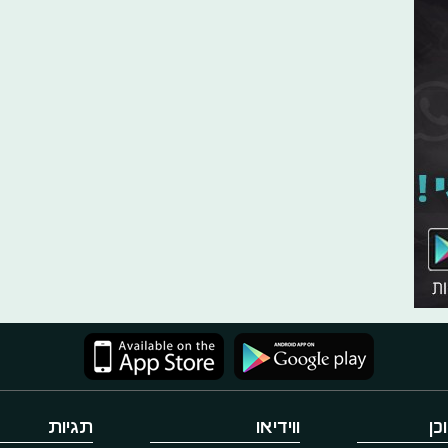
כן
ווידיאו
תגיות