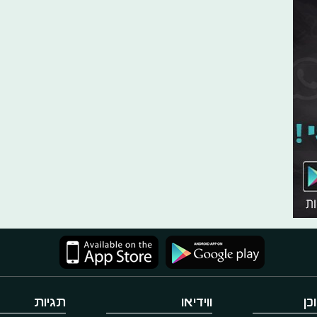
כן
ווידיאו
תגיות