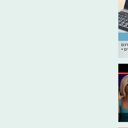
רכם
ם •