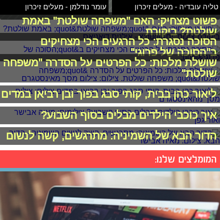
טליה עובדיה - מעלים זיכרון
עומר נודלמן - מעלים זיכרון
פשוט מצחיק: האם "משפחה שולטת" באמת
שולטת? ביקורת
הסוכה נסגרת: כל הרגעים הכי מצחיקים
ב"הסוכה של פרוגי"
שושלת מלכות: כל הפרטים על הסדרה "משפחה
שולטת"
ליאור כהן בבית, קותי סבג בפוך ובן רביאן במדים
איך כוכבי הילדים מבלים בסוף השבוע?
הדור הבא של השמיניה: מתרגשים, קשה לנשום
המומלצים שלנו: