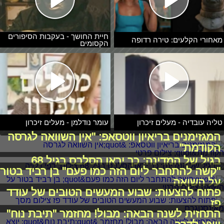
חיית החושך - בעקבות הסיפורים
מאחורי הקלעים: טירה רדופה
הקסומים
טליה עובדיה - מעלים זיכרון
עומר נודלמן - מעלים זיכרון
המגזימנים בריאיון ווטסאפ: "אין השוואה לגרסה
הקודמת"
בגיל של המדינה: כך יראו הסלבס בגיל 68
"קשה להתחבר ליום הזה כמו פעם" בן רביד בטור
על השואה
פתוח להצעות: שבוע המעשים הטובים של עודד
פז
התחזית לשנה הבאה: מבול! מחזמר "תיבת נוח"