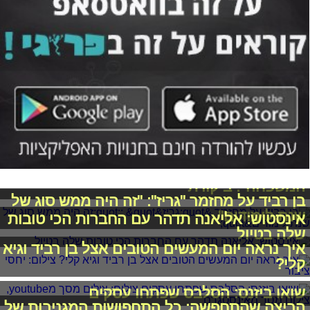
"גריז 2015 היא חוויה הומוריסטית לכל
המשפחה". ביקורת
בן רביד על מחזמר "גריז": "זה היה ממש סוג של
שנת לימודים"
אינסטוש: אליאנה תדהר עם החברות הכי טובות
שלה בטיול
איך נראה יום המעשים הטובים אצל בן רביד וגיא
קלי?
שואו ביזנס: הסלבס שפתחו עסקים
הביצה שהתחפשה: כל התחפושות המגניבות של