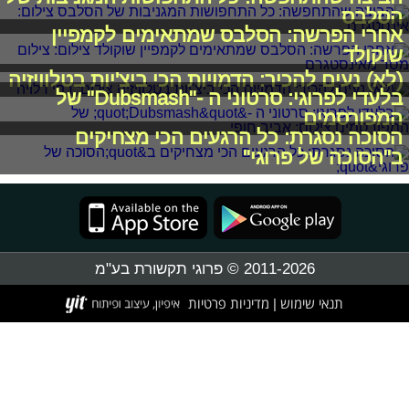
הסלבס
אחרי הפרשה: הסלבס שמתאימים לקמפיין
שוקולד
(לא) נעים להכיר: הדמויות הכי ביצ'יות בטלוויזיה
בלעדי לפרוגי: סרטוני ה -"Dubsmash" של
המפורסמים
הסוכה נסגרת: כל הרגעים הכי מצחיקים
ב"הסוכה של פרוגי"
2011-2026 © פרוגי תקשורת בע"מ
תנאי שימוש
מדיניות פרטיות
|