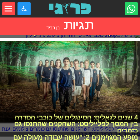
תגיות
בן רביד
רכילות בקטנה: כוכב "גאליס" התחתן
4 שנים לגאליס: הסינגלים של כוכבי הסדרה
בין המסך לפלייליסט: השחקנים שהתנסו גם
כזמרים
מופע המגזימנים 2: "עושה עבודה מעולה עם