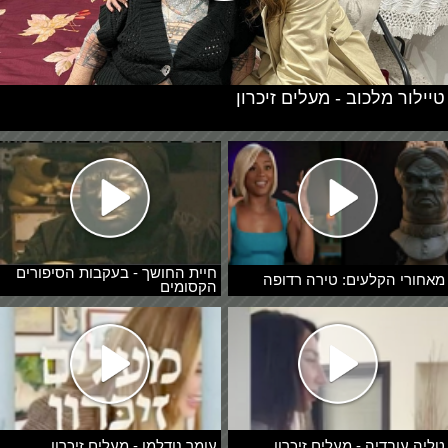
טיילור מלכוב - מעלים זיכרון
חיית החושך - בעקבות הסיפורים
מאחורי הקלעים: טירה רדופה
הקסומים
טליה עובדיה - מעלים זיכרון
עומר נודלמן - מעלים זיכרון