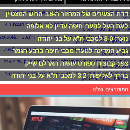
דו"ח הצעירים של המחזור ה-18: הרוש המצטיין
ליגת העל לנוער: חיפה עדיין לא אלופה
נוער: 8-0 למכבי ת"א על בני יהודה
גביע המדינה לנוער: מכבי חיפה ברבע הגמר
צפו: קבוצות ספורט עושות הארלם שייק
בדרך לאליפות: 3:2 למכבי ת"א על בני יהודה
המומלצים שלנו: