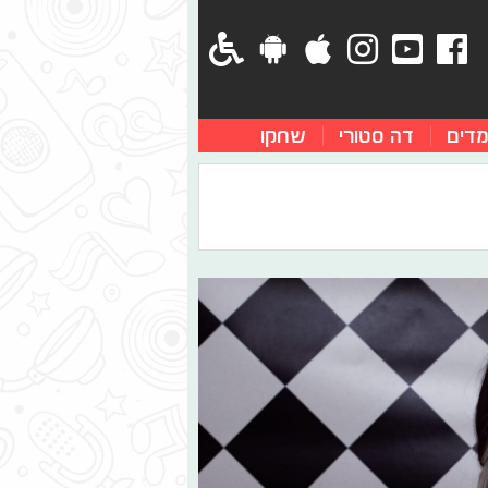
מדים
דה סטורי
שחקו