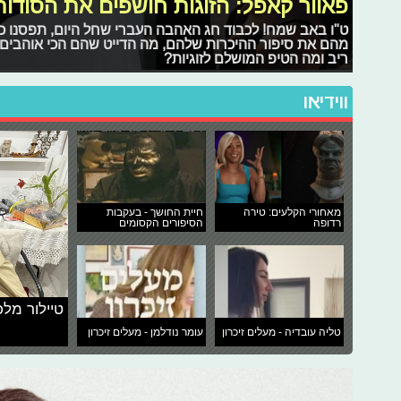
פאוור קאפל: הזוגות חושפים את הסודות
ט"ו באב שמח! לכבוד חג האהבה העברי שחל היום, תפסנו כמ
מהם את סיפור ההיכרות שלהם, מה הדייט שהם הכי אוהבים 
ריב ומה הטיפ המושלם לזוגיות?
ווידיאו
מאחורי הקלעים: טירה
חיית החושך - בעקבות
רדופה
הסיפורים הקסומים
טיילור מלכ
טליה עובדיה - מעלים זיכרון
עומר נודלמן - מעלים זיכרון