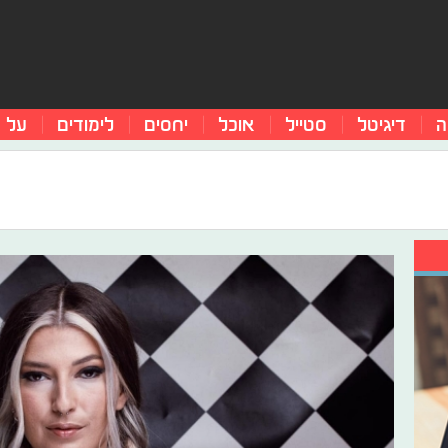
ה
דיגיטל
סטייל
אוכל
יחסים
לימודים
על 