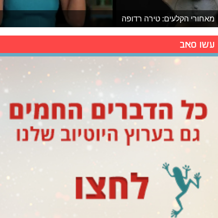
מאחורי הקלעים: טירה רדופה
עשו סאב