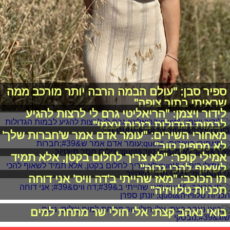
ספיר סבן: "עולם הבמה הרבה יותר מורכב ממה
שראיתי בתור צופה"
לידור ויצמן: "הריאליטי גרם לי לרצות להגיע
לבמות הגדולות בזכות עצמי"
מאחורי השירים: "עומר אדם אמר ש'חברות שלך'
לא מספיק טוב"
אמילי קופר: "לא צריך לחלום בקטן, אלא תמיד
לשאוף להכי גבוה"
תו הכוכב: "מאז שהייתי ב'דה וויס' אני דוחה
תכניות טלוויזיה"
בואי נאהב קצת: אלי חולי שר מתחת למים