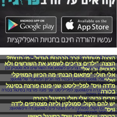
הצצה מיוחדת: קרב הכהנות הגדול - מי תנצח?
הצצה: "ילדים צריכים לשמוע את השורשים ולא
סטטיק ובן אל"
אלי חולי: "פתאום הבנתי מה הכיוון המוזיקלי
שלי"
מ"דה וויס" לפלייליסט: שני פונה פורצת בסינגל
בכורה
מרים גבוה: אלי חולי בסינגל בכורה
יש להם הקול: סמולקין וליזה מצטרפים ל"דה
וויס"
בכורה: יוצאת "דה וויס" בסינגל ראשון