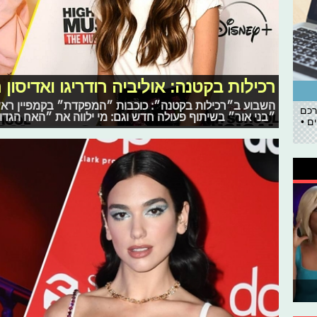
רכילות בקטנה: אוליביה רודריגו ואדיסון 
השבוע ב״רכילות בקטנה״: כוכבות ״המפקדת״ בקמפיין ראשו
רכם
״בני אור״ בשיתוף פעולה חדש וגם: מי ילווה את ״האח הגדו
ם •