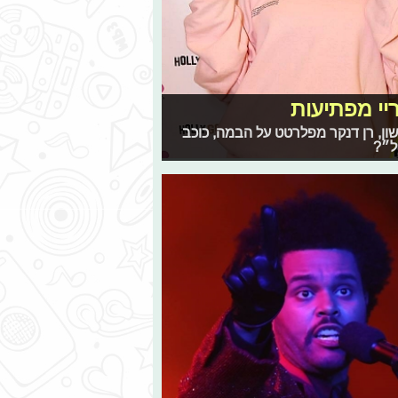
ריי מפתיעות
ן, רן דנקר מפלרטט על הבמה, כוכב
ל״?