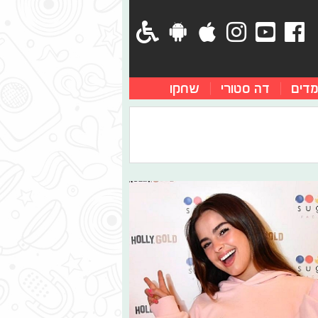
מדים
דה סטורי
שחקו