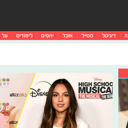
ה
דיגיטל
סטייל
אוכל
יחסים
לימודים
על 