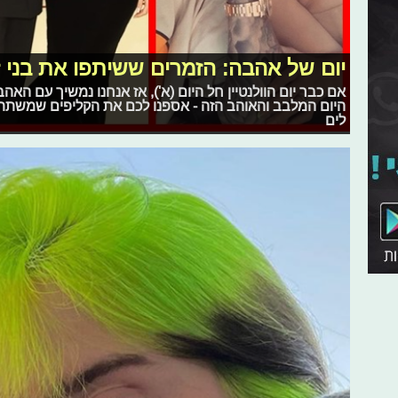
יום של אהבה: הזמרים ששיתפו את בני 
אם כבר יום הוולנטיין חל היום (א'), אז אנחנו נמשיך עם הא
היום המלבב והאוהב הזה - אספנו לכם את הקליפים שמשתת
לים